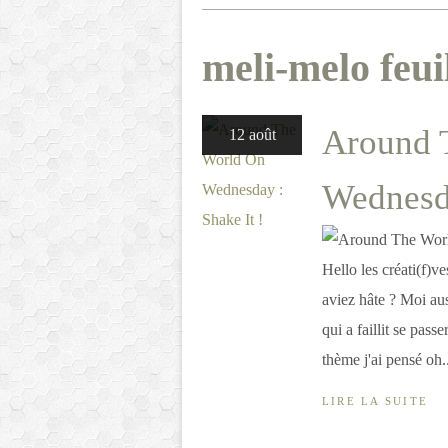
meli-melo feuil
Around 
12 août
Wednesda
Hello les créati(f)
aviez hâte ? Moi aus
qui a faillit se pass
thème j'ai pensé oh..
LIRE LA SUITE