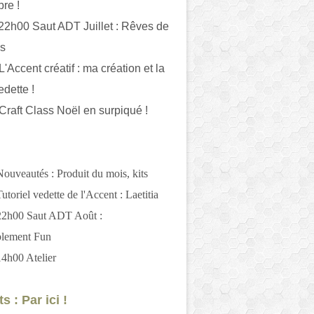
bre !
 22h00 Saut ADT Juillet : Rêves de
es
L'Accent créatif : ma création et la
edette !
 Craft Class Noël en surpiqué !
Nouveautés : Produit du mois, kits
utoriel vedette de l'Accent : Laetitia
 22h00 Saut ADT Août :
blement Fun
14h00 Atelier
s : Par ici !