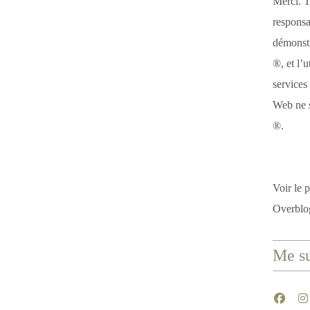
Merci. T
responsa
démonstr
®, et l’u
services
Web ne s
®.
Voir le p
Overblo
Me su