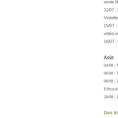
vente li
11/07 :
Violett
15/07 : 
vidéo v
16/07 :
Août
04/08 : 
06/08 : T
08/08 :
Effroya
28/08 : 
Des kit