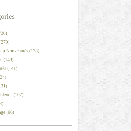
ories
720)
(279)
'up Nouveautés
(178)
le
(149)
tés
(141)
34)
131)
'blends
(107)
8)
age
(96)