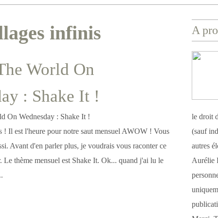
lages infinis
A pro
The World On
y : Shake It !
le droit
ves ! Il est l'heure pour notre saut mensuel AWOW ! Vous
(sauf ind
si. Avant d'en parler plus, je voudrais vous raconter ce
autres é
er. Le thème mensuel est Shake It. Ok... quand j'ai lu le
Aurélie 
.
personnel
uniqueme
publicat