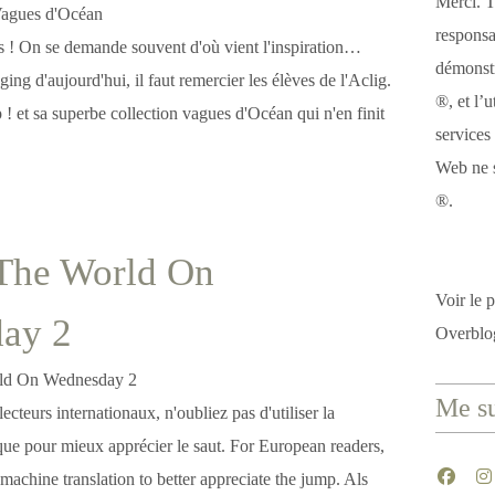
Merci. T
responsa
es ! On se demande souvent d'où vient l'inspiration…
démonstr
ing d'aujourd'hui, il faut remercier les élèves de l'Aclig.
®, et l’u
! et sa superbe collection vagues d'Océan qui n'en finit
services
.
Web ne s
®.
The World On
Voir le p
ay 2
Overblo
Me su
 lecteurs internationaux, n'oubliez pas d'utiliser la
que pour mieux apprécier le saut. For European readers,
 machine translation to better appreciate the jump. Als