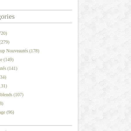
ories
720)
(279)
'up Nouveautés
(178)
le
(149)
tés
(141)
34)
131)
'blends
(107)
8)
age
(96)