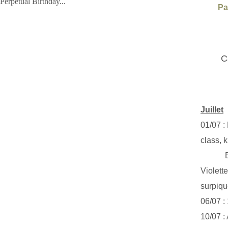
 Perpetual Birthday...
Pa
C
Juillet
01/07 :
class, k
Exclus
Violett
surpiq
06/07 :
10/07 :