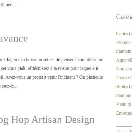
önner...
Catég
Cartes
(
 avance
Promos
Stampin
 façon de choisir un set est de penser à son utilisation
Aquarel
set vous plaît, réfléchissez à la raison pour laquelle il
Nouveau
il. Avez-vous un projet à venir l'incluant ? Ou plusieurs
Pages
(1
ssez-le...
Boîtes
(
Stampin
Vélin
(9
Emboss
og Hop Artisan Design