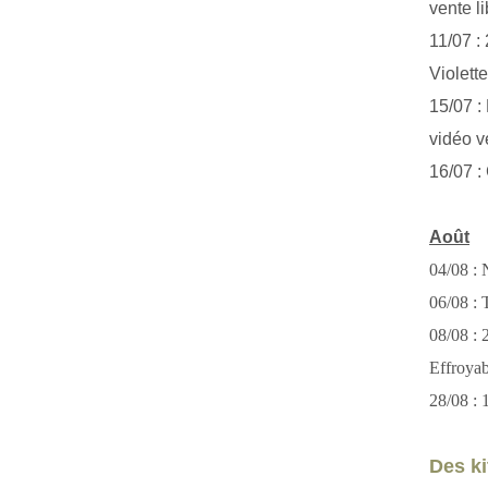
vente li
11/07 :
Violett
15/07 : 
vidéo v
16/07 :
Août
04/08 : 
06/08 : T
08/08 :
Effroya
28/08 : 
Des kit