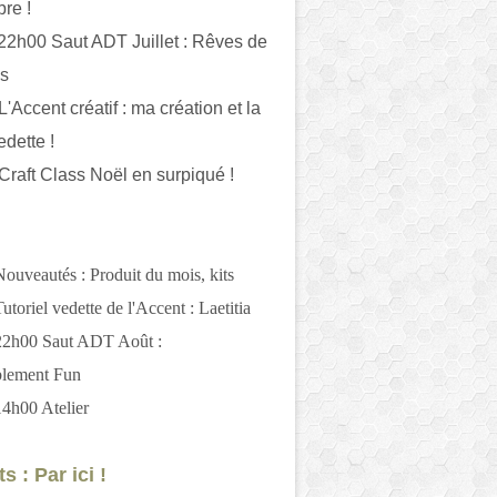
bre !
 22h00 Saut ADT Juillet : Rêves de
es
L'Accent créatif : ma création et la
edette !
 Craft Class Noël en surpiqué !
Nouveautés : Produit du mois, kits
utoriel vedette de l'Accent : Laetitia
 22h00 Saut ADT Août :
blement Fun
14h00 Atelier
s : Par ici !