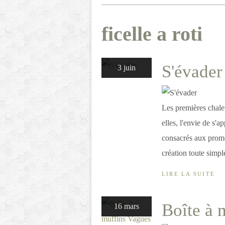
ficelle a roti
S'évader
3 juin
Les premières chaleu
elles, l'envie de s'
consacrés aux promo
création toute simple
LIRE LA SUITE
Boîte à 
16 mars