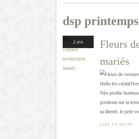
dsp printemps
Fleurs d
2 avr.
mariés
Hello les créati(f)v
Néo profite honteus
positions sur la terr
sa liberté, le petit v
LIRE LA SUITE