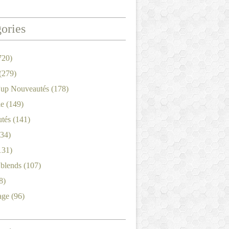
ories
720)
(279)
'up Nouveautés
(178)
le
(149)
tés
(141)
34)
131)
'blends
(107)
8)
age
(96)