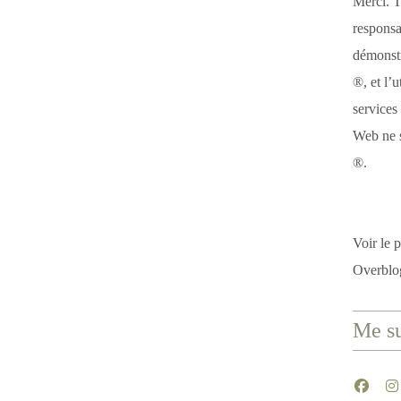
Merci. T
responsa
démonstr
®, et l’u
services
Web ne s
®.
Voir le p
Overblo
Me su