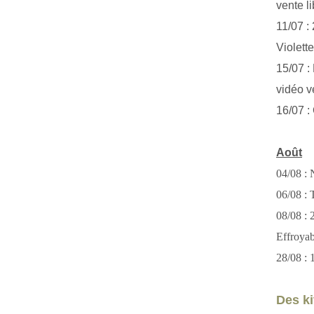
vente li
11/07 :
Violett
15/07 : 
vidéo v
16/07 :
Août
04/08 : 
06/08 : T
08/08 :
Effroya
28/08 : 
Des kit