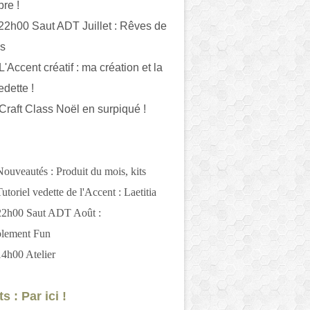
bre !
 22h00 Saut ADT Juillet : Rêves de
es
L'Accent créatif : ma création et la
edette !
 Craft Class Noël en surpiqué !
Nouveautés : Produit du mois, kits
utoriel vedette de l'Accent : Laetitia
 22h00 Saut ADT Août :
blement Fun
14h00 Atelier
s : Par ici !