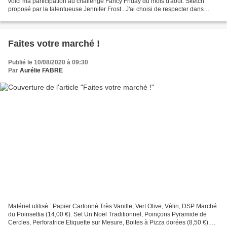
voici ma participation au challenge Fancy Friday du mois d'août. Sketch
proposé par la talentueuse Jennifer Frost.. J'ai choisi de respecter dans
l'ensemble le sketch, pour un...
Faites votre marché !
Publié le 10/08/2020 à 09:30
Par
Aurélie FABRE
Matériel utilisé : Papier Cartonné Très Vanille, Vert Olive, Vélin, DSP Marché
du Poinsettia (14,00 €). Set Un Noël Traditionnel, Poinçons Pyramide de
Cercles, Perforatrice Etiquette sur Mesure, Boites à Pizza dorées (8,50 €).