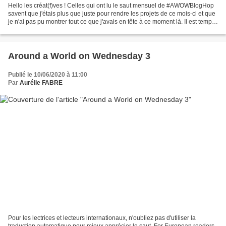
Hello les créat(f)ves ! Celles qui ont lu le saut mensuel de #AWOWBlogHop
savent que j'étais plus que juste pour rendre les projets de ce mois-ci et que
je n'ai pas pu montrer tout ce que j'avais en tête à ce moment là. Il est temps
de rattraper le retard,...
Around a World on Wednesday 3
Publié le 10/06/2020 à 11:00
Par
Aurélie FABRE
Pour les lectrices et lecteurs internationaux, n'oubliez pas d'utiliser la
traduction automatique pour mieux apprécier le saut. For European readers,