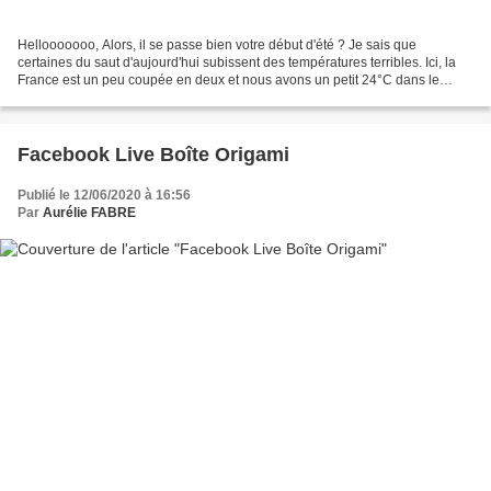
Hellooooooo, Alors, il se passe bien votre début d'été ? Je sais que
certaines du saut d'aujourd'hui subissent des températures terribles. Ici, la
France est un peu coupée en deux et nous avons un petit 24°C dans le
Nord, les bons jours - comme j'ai du...
Facebook Live Boîte Origami
Publié le 12/06/2020 à 16:56
Par
Aurélie FABRE