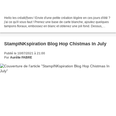
Hello les créati(f)ves ! Envie d'une petite création légère en ces jours d'été ?
j'ai ce qu'il vous faut ! Prenez une base de carte blanche, ajoutez quelques
tampons floraux, embossez en blanc et obtenez une joli fond. Dessus,
quelques éléments floraux...
StampINKspiration Blog Hop Chistmas In July
Publié le 10/07/2021 à 21:00
Par
Aurélie FABRE