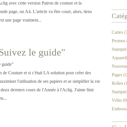
Aclig avec cette version Patron de couture et la
onde page, un A4. L'article va être court, alors, tiens
Catég
est une page vraiment...
Cartes
(
Promos
"Suivez le guide"
Stampin
Aquarel
Nouveau
 de Couture et si c'était LA solution pour créer des
Pages
(1
imiser l'utilisation de ses papiers et se simplifier la vie
Boîtes
(
 deux derniers cours de l'Année à l'Aclig. J'aime finir
Stampin
ts...
Vélin
(9
Emboss