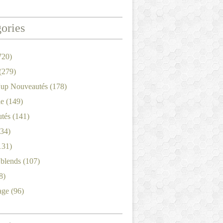
ories
720)
(279)
'up Nouveautés
(178)
le
(149)
tés
(141)
34)
131)
'blends
(107)
8)
age
(96)