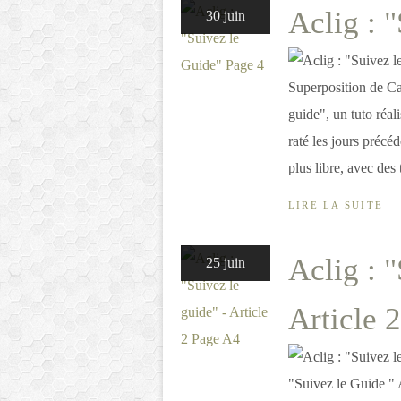
Aclig : 
30 juin
Superposition de Ca
guide", un tuto réal
raté les jours précéd
plus libre, avec des 
LIRE LA SUITE
Aclig : "
25 juin
Article 
"Suivez le Guide " 