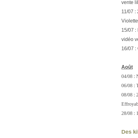
vente li
11/07 :
Violett
15/07 : 
vidéo v
16/07 :
Août
04/08 : 
06/08 : T
08/08 :
Effroya
28/08 : 
Des kit