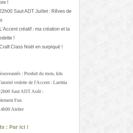
bre !
 22h00 Saut ADT Juillet : Rêves de
es
L'Accent créatif : ma création et la
edette !
 Craft Class Noël en surpiqué !
Nouveautés : Produit du mois, kits
utoriel vedette de l'Accent : Laetitia
 22h00 Saut ADT Août :
blement Fun
14h00 Atelier
s : Par ici !