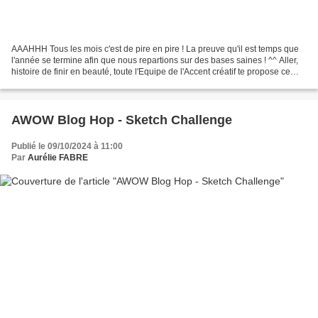
AAAHHH Tous les mois c'est de pire en pire ! La preuve qu'il est temps que
l'année se termine afin que nous repartions sur des bases saines ! ^^ Aller,
histoire de finir en beauté, toute l'Equipe de l'Accent créatif te propose ce
mois-ci des créations...
AWOW Blog Hop - Sketch Challenge
Publié le 09/10/2024 à 11:00
Par
Aurélie FABRE