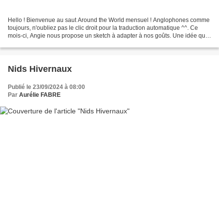
Hello ! Bienvenue au saut Around the World mensuel ! Anglophones comme
toujours, n'oubliez pas le clic droit pour la traduction automatique ^^. Ce
mois-ci, Angie nous propose un sketch à adapter à nos goûts. Une idée qui
tombe vraiment bien ce mois-ci...
Nids Hivernaux
Publié le 23/09/2024 à 08:00
Par
Aurélie FABRE