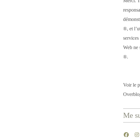
Merci. T
responsa
démonstr
®, et l’u
services
Web ne s
®.
Voir le p
Overblo
Me su