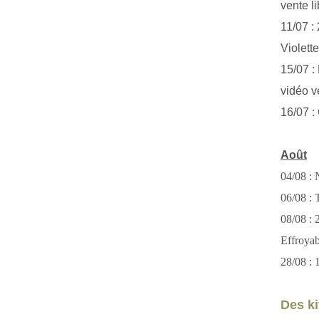
vente li
11/07 :
Violett
15/07 : 
vidéo v
16/07 :
Août
04/08 : 
06/08 : T
08/08 :
Effroya
28/08 : 
Des kit