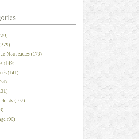
ories
720)
(279)
'up Nouveautés
(178)
le
(149)
tés
(141)
34)
131)
'blends
(107)
8)
age
(96)