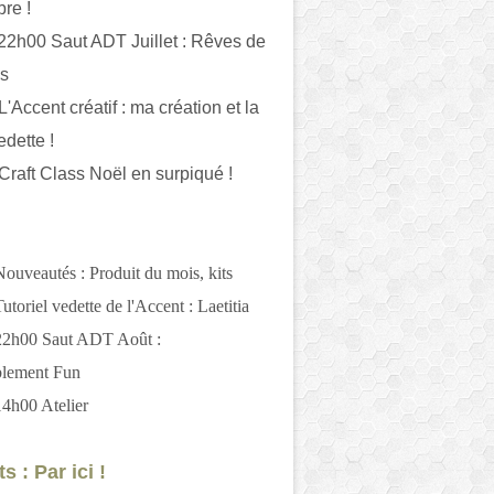
bre !
 22h00 Saut ADT Juillet : Rêves de
es
L'Accent créatif : ma création et la
edette !
 Craft Class Noël en surpiqué !
Nouveautés : Produit du mois, kits
utoriel vedette de l'Accent : Laetitia
 22h00 Saut ADT Août :
blement Fun
14h00 Atelier
s : Par ici !