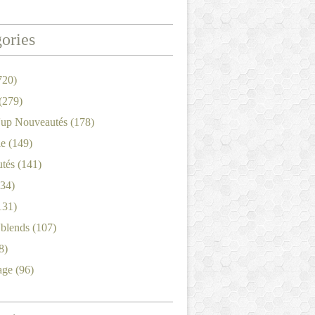
ories
720)
(279)
'up Nouveautés
(178)
le
(149)
tés
(141)
34)
131)
'blends
(107)
8)
age
(96)