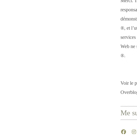
Merci. T
responsa
démonstr
®, et l’u
services
Web ne s
®.
Voir le p
Overblo
Me su