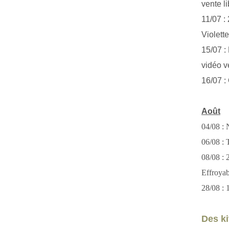
vente li
11/07 :
Violett
15/07 : 
vidéo v
16/07 :
Août
04/08 : 
06/08 : T
08/08 :
Effroya
28/08 : 
Des kit