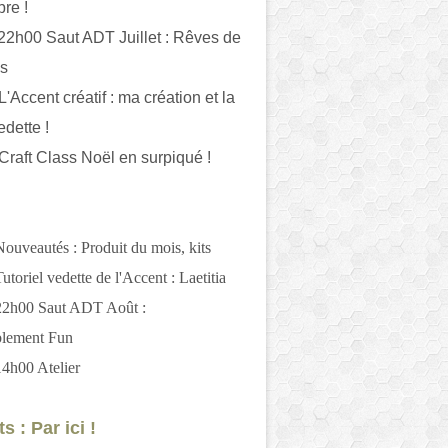
bre !
 22h00 Saut ADT Juillet : Rêves de
es
L'Accent créatif : ma création et la
edette !
 Craft Class Noël en surpiqué !
Nouveautés : Produit du mois, kits
utoriel vedette de l'Accent : Laetitia
 22h00 Saut ADT Août :
blement Fun
14h00 Atelier
s : Par ici !