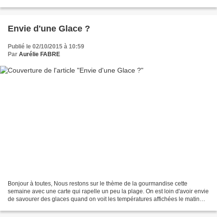
sûrement pensé, le mot...
Envie d'une Glace ?
Publié le 02/10/2015 à 10:59
Par
Aurélie FABRE
Bonjour à toutes, Nous restons sur le thème de la gourmandise cette
semaine avec une carte qui rapelle un peu la plage. On est loin d'avoir envie
de savourer des glaces quand on voit les températures affichées le matin
actuellement mais... il n'est pas...