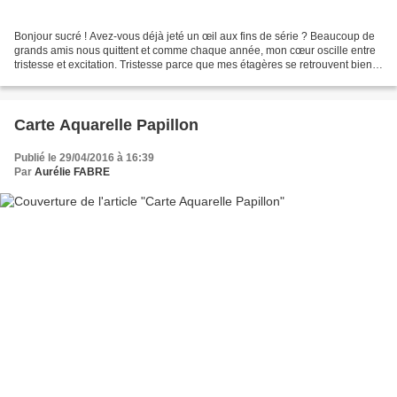
Bonjour sucré ! Avez-vous déjà jeté un œil aux fins de série ? Beaucoup de
grands amis nous quittent et comme chaque année, mon cœur oscille entre
tristesse et excitation. Tristesse parce que mes étagères se retrouvent bien
vides et privées de mes ensembles...
Carte Aquarelle Papillon
Publié le 29/04/2016 à 16:39
Par
Aurélie FABRE