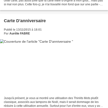
cette carte, pas aussi jolie que la carte liftée d'origine à mon goût... mais pas
si mal non plus. Cette fois-çi, je n'ai travaillé mon fond que sur une partie -
n'oubliez pas...
Carte D'anniversaire
Publié le 13/11/2015 à 18:01
Par
Aurélie FABRE
Jusqu'à présent, je vous ai montré une utilisation des Thinlits Mots plutôt
classique, associés aux tampons de Noël, mais il serait dommage de les
réduire à cette utilisation annuelle. Surtout pour l'un d'entre eux, vous y avez