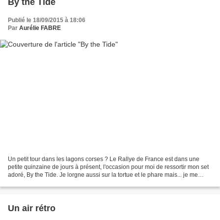
By the Tide
Publié le 18/09/2015 à 18:06
Par
Aurélie FABRE
Un petit tour dans les lagons corses ? Le Rallye de France est dans une
petite quinzaine de jours à présent, l'occasion pour moi de ressortir mon set
adoré, By the Tide. Je lorgne aussi sur la tortue et le phare mais... je me
force à être patiente ! Voici...
Un air rétro