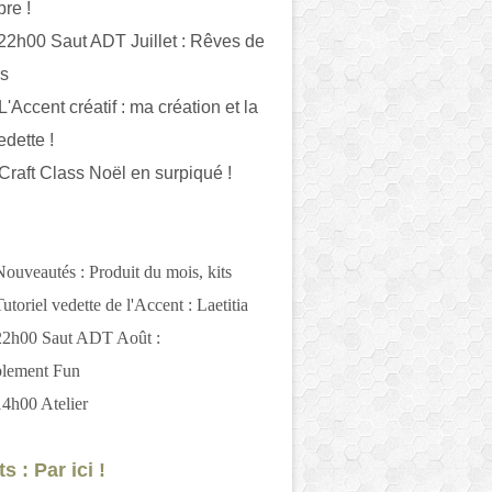
bre !
 22h00 Saut ADT Juillet : Rêves de
es
L'Accent créatif : ma création et la
edette !
 Craft Class Noël en surpiqué !
Nouveautés : Produit du mois, kits
utoriel vedette de l'Accent : Laetitia
 22h00 Saut ADT Août :
blement Fun
14h00 Atelier
s : Par ici !