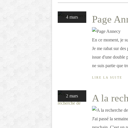
Page An
4 mars
En ce moment, je su
Je me rabat sur des 
issue d'une double p
ne suis partie que tro
LIRE LA SUITE
A la rec
2 mars
J'ai passé la semain
prochain. C'est un 