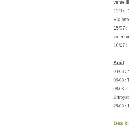
vente li
11/07 :
Violett
15/07 : 
vidéo v
16/07 :
Août
04/08 : 
06/08 : T
08/08 :
Effroya
28/08 : 
Des kit