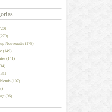
ories
720)
(279)
'up Nouveautés
(178)
le
(149)
tés
(141)
34)
131)
'blends
(107)
8)
age
(96)