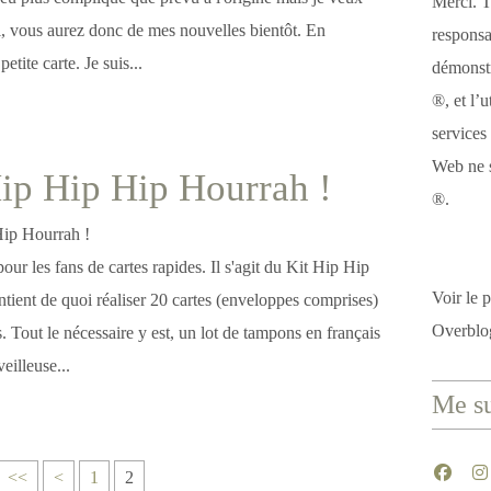
Merci. T
i, vous aurez donc de mes nouvelles bientôt. En
responsa
etite carte. Je suis...
démonstr
®, et l’u
services
Web ne s
ip Hip Hip Hourrah !
®.
our les fans de cartes rapides. Il s'agit du Kit Hip Hip
Voir le p
tient de quoi réaliser 20 cartes (enveloppes comprises)
Overblo
 Tout le nécessaire y est, un lot de tampons en français
eilleuse...
Me su
<<
<
1
2