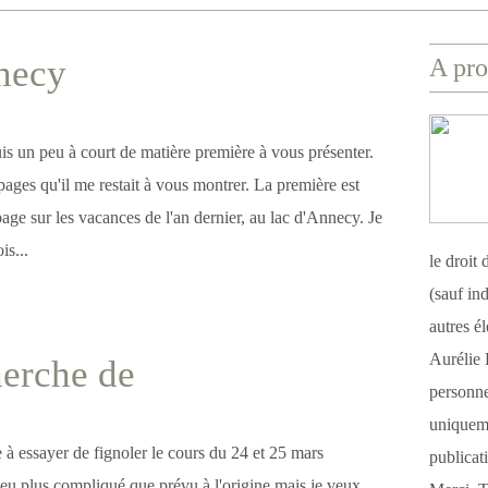
necy
A pro
is un peu à court de matière première à vous présenter.
pages qu'il me restait à vous montrer. La première est
age sur les vacances de l'an dernier, au lac d'Annecy. Je
is...
le droit
(sauf ind
autres é
Aurélie 
herche de
personnel
uniqueme
e à essayer de fignoler le cours du 24 et 25 mars
publicat
peu plus compliqué que prévu à l'origine mais je veux