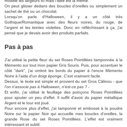
modifié les largeurs ici mais l'idée est la même.
On peut glisser dedans des boucles d'oreilles ou simplement un
sachet de thé ou un chocolat.
Lorsqu'on parle d'Halloween, il y a un côté très
Gothique/Romantique avec des fleurs noires, du rouge, de
l'argent et les teintes violettes. Donc en réfléchissant à ça, j'ai
pensé que je devais avoir des produits parfaits.
Pas à pas
J'ai utilisé la petite fleur du set Roses Pointillées tamponnée à la
Mémento sur tout mon papier Gris Souris. Puis, pour accentuer le
côté "dark", j'ai ombré les bords du papier à l'encre Mémento
Noire à l'aide d'un doigt éponge. C'est vraiment facile.
Dessus, le texte est simple et provient du set Gros Câlinou
- que
l'on n'associe pas à Halloween, n'est-ce pas ? -
Et enfin, j'ai utilisé le feuillage des poinçons Roses Pointillées
pour ajouter un peu d'effet. Il suffit d'avoir du papier métallique
Argent et le tour est joué.
Pour encore plus d'effet, j'ai tamponné et embossé à la poudre
Noire sur le papier Noir qui accueille mes boucles d'oreilles, la
grande Rose du set Roses Pointillées. L'effet est vraiment
intéressant et subtil.