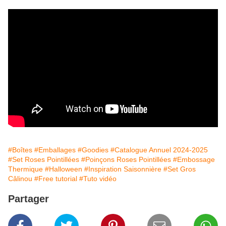
#Boîtes
#Emballages
#Goodies
#Catalogue Annuel 2024-2025
#Set Roses Pointillées
#Poinçons Roses Pointillées
#Embossage
Thermique
#Halloween
#Inspiration Saisonnière
#Set Gros
Câlinou
#Free tutorial
#Tuto vidéo
Partager