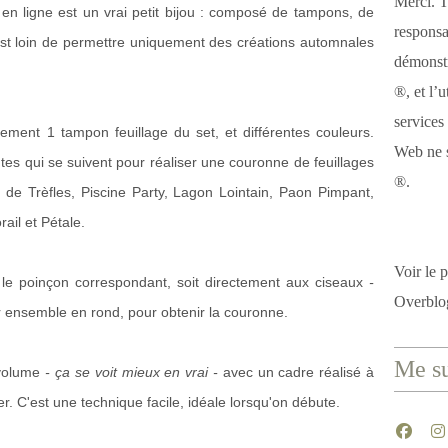
Merci. T
és en ligne est un vrai petit bijou : composé de tampons, de
responsa
 est loin de permettre uniquement des créations automnales
démonstr
®, et l’u
services
iquement 1 tampon feuillage du set, et différentes couleurs.
Web ne s
eintes qui se suivent pour réaliser une couronne de feuillages
®.
 de Trèfles, Piscine Party, Lagon Lointain, Paon Pimpant,
rail et Pétale.
Voir le p
c le poinçon correspondant, soit directement aux ciseaux
-
Overblo
acer ensemble en rond, pour obtenir la couronne.
Me su
e volume
- ça se voit mieux en vrai -
avec un cadre réalisé à
er. C'est une technique facile, idéale lorsqu'on débute.