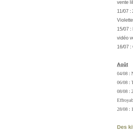
vente li
11/07 :
Violett
15/07 : 
vidéo v
16/07 :
Août
04/08 : 
06/08 : T
08/08 :
Effroya
28/08 : 
Des kit