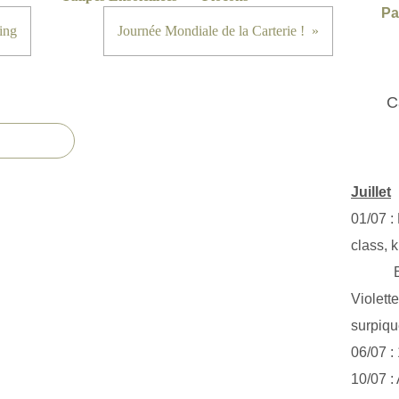
Pa
ing
Journée Mondiale de la Carterie !
C
Juillet
01/07 :
class, k
Exclus
Violett
surpiq
06/07 :
10/07 :