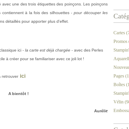
avec une des trois étiquettes des poinçons. Les poinçons
s contiennent à la fois des silhouettes
- pour découper les
Catég
s détaillés pour apporter plus d'effet.
Cartes
(
Promos
Stampin
classique ici
- la carte est déjà chargée -
avec des Perles
Aquarel
le à créer pour se familiariser avec ce joli lot !
Nouveau
ici
Pages
(1
à retrouver
Boîtes
(
Stampin
A bientôt !
Vélin
(9
Emboss
e
Auréli