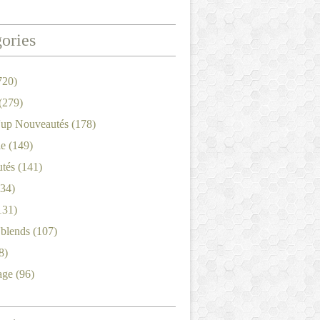
ories
720)
(279)
'up Nouveautés
(178)
le
(149)
tés
(141)
34)
131)
'blends
(107)
8)
age
(96)