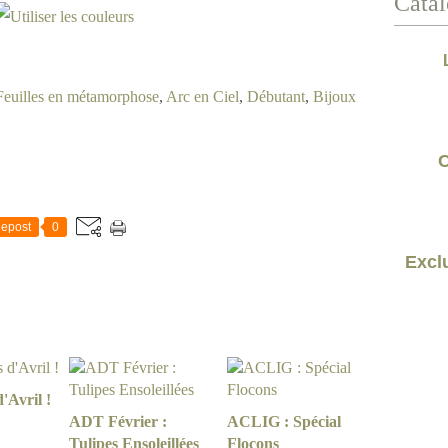
Catal
Feuilles en métamorphose
,
Arc en Ciel
,
Débutant
,
Bijoux
C
epost
0
Exclu
'Avril !
ADT Février :
ACLIG : Spécial
Tulipes Ensoleillées
Flocons