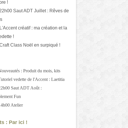
bre !
 22h00 Saut ADT Juillet : Rêves de
es
L'Accent créatif : ma création et la
edette !
 Craft Class Noël en surpiqué !
Nouveautés : Produit du mois, kits
utoriel vedette de l'Accent : Laetitia
 22h00 Saut ADT Août :
blement Fun
14h00 Atelier
s : Par ici !