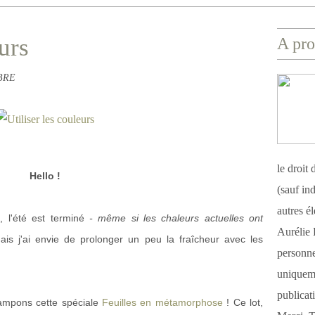
urs
A pro
ABRE
le droit
Hello !
(sauf ind
autres é
 l'été est terminé
- même si les chaleurs actuelles ont
Aurélie 
is j'ai envie de prolonger un peu la fraîcheur avec les
personnel
uniqueme
publicat
ampons cette spéciale
Feuilles en métamorphose
! Ce lot,