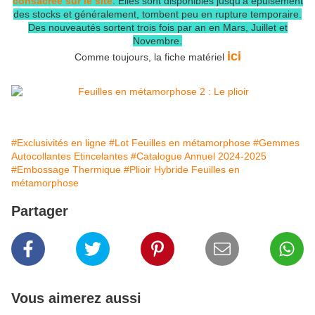
consacrée sur le site
. Elles sont disponibles jusqu'à épuisement
des stocks et généralement, tombent peu en rupture temporaire.
Des nouveautés sortent trois fois par an en Mars, Juillet et
Novembre.
ici
Comme toujours, la fiche matériel
#Exclusivités en ligne
#Lot Feuilles en métamorphose
#Gemmes
Autocollantes Etincelantes
#Catalogue Annuel 2024-2025
#Embossage Thermique
#Plioir Hybride Feuilles en
métamorphose
Partager
Vous aimerez aussi