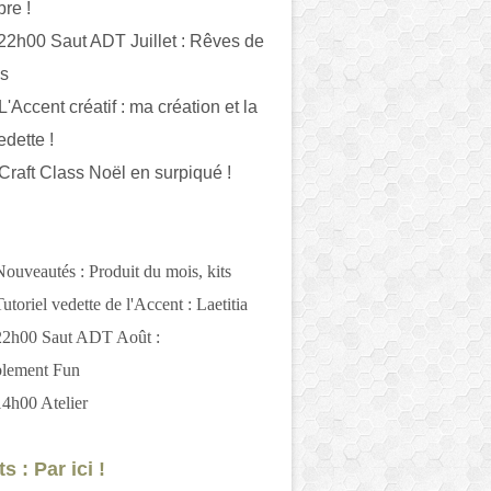
bre !
 22h00 Saut ADT Juillet : Rêves de
es
L'Accent créatif : ma création et la
edette !
 Craft Class Noël en surpiqué !
Nouveautés : Produit du mois, kits
utoriel vedette de l'Accent : Laetitia
 22h00 Saut ADT Août :
blement Fun
14h00 Atelier
s : Par ici !