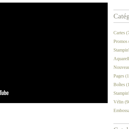
Catég
Cartes
(
Promos
Stampin
Aquarel
Nouveau
Pages
(1
Boîtes
(
Stampin
Vélin
(9
Emboss