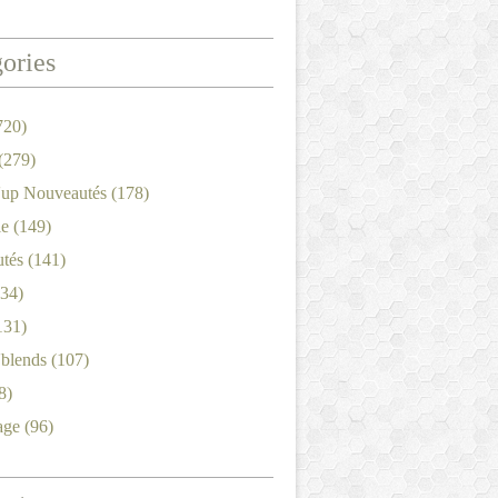
ories
720)
(279)
'up Nouveautés
(178)
le
(149)
tés
(141)
34)
131)
'blends
(107)
8)
age
(96)