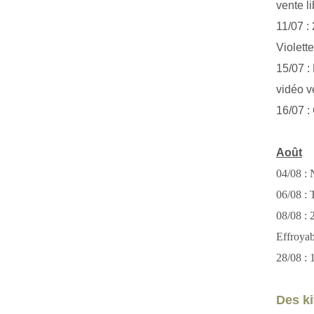
vente li
11/07 :
Violett
15/07 : 
vidéo v
16/07 :
Août
04/08 : 
06/08 : T
08/08 :
Effroya
28/08 : 
Des kit