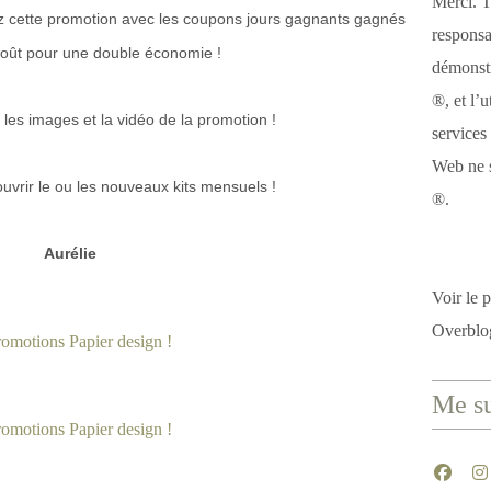
Merci. T
z cette promotion avec les coupons jours gagnants gagnés
responsa
août pour une double économie !
démonstr
®, et l’u
 les images et la vidéo de la promotion !
services
Web ne s
vrir le ou les nouveaux kits mensuels !
®.
Aurélie
Voir le p
Overblo
Me su