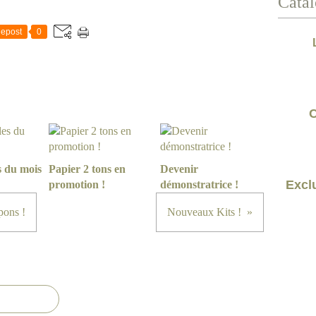
Catal
epost
0
C
s du mois
Papier 2 tons en
Devenir
Exclu
promotion !
démonstratrice !
pons !
Nouveaux Kits !