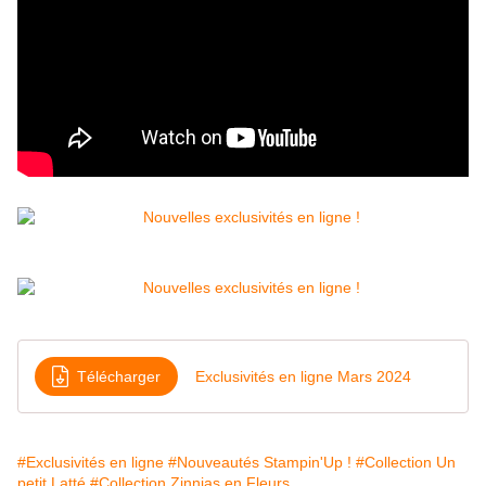
Télécharger
Exclusivités en ligne Mars 2024
#Exclusivités en ligne
#Nouveautés Stampin'Up !
#Collection Un
petit Latté
#Collection Zinnias en Fleurs