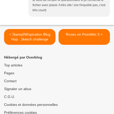
te suffit de remplir le questionnaire et je t'enverrai le
fichier avec plaisir. A très vite ! (ne t'inquiète pas, c'est
très court)
< StampINKspiration Blog
Roses en Pointillés 3 >
Hop : Sketch challenge
Hébergé par Overblog
Top articles
Pages
Contact
Signaler un abus
C.G.U.
Cookies et données personnelles
Préférences cookies