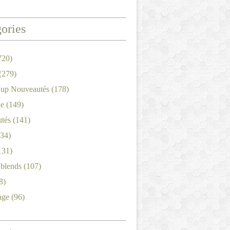
ories
720)
(279)
'up Nouveautés
(178)
le
(149)
tés
(141)
34)
131)
'blends
(107)
8)
age
(96)