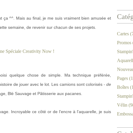
Catég
out ça ^^. Mais au final, je me suis vraiment bien amusée et
cette semaine, de revenir sur chacun de ses projets.
Cartes
(
Promos
Stampin
Aquarel
Nouveau
choisi quelque chose de simple. Ma technique préférée,
Pages
(1
histoire de jouer avec le lot. Les camions sont colorisés
- de
Boîtes
(
age, Blé Sauvage et Pâtisserie aux pacanes.
Stampin
Vélin
(9
ge. Incroyable ce côté or de l'encre à l'aquarelle, je suis
Emboss