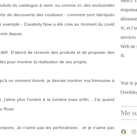
Merci. T
duits du catalogue à venir, ou comme ici, des exclusivités
responsa
nts de découverte des coulisses
- comment sont fabriqués
démonstr
ar exemple -
Creativity Now a été crée au moment du covid
®, et l’u
emin depuis.
services
Web ne s
e défi. D'abord de recevoir des produits et de proposer des
®.
déo pour montrer la réalisation de ses projets.
u'à un moment donné, je devrais montrer ma frimousse à
Voir le p
Overblo
 j'aime plus l'ombre à la lumière mais enfin... J'ai quand
ar Rose.
Me su
mpons. Je n'aime pas les perforatrices... et je n'aime pas