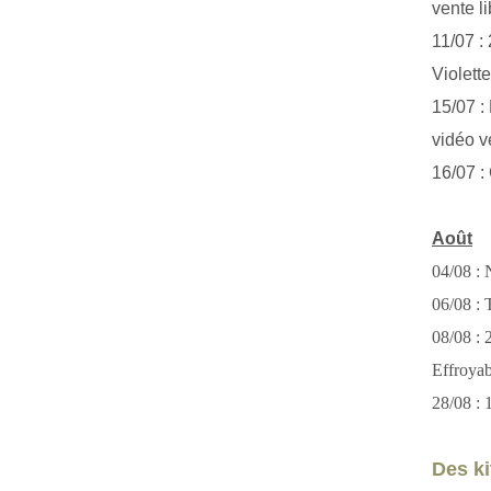
vente li
11/07 :
Violett
15/07 : 
vidéo v
16/07 :
Août
04/08 : 
06/08 : T
08/08 :
Effroya
28/08 : 
Des kit