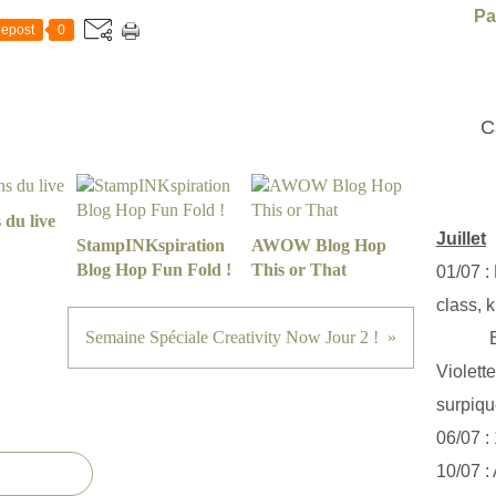
Pa
epost
0
C
 du live
Juillet
StampINKspiration
AWOW Blog Hop
Blog Hop Fun Fold !
This or That
01/07 :
class, k
Semaine Spéciale Creativity Now Jour 2 !
Exclus
Violett
surpiq
06/07 :
10/07 :