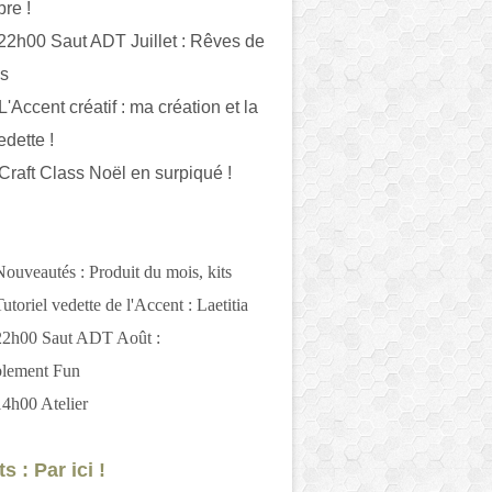
bre !
 22h00 Saut ADT Juillet : Rêves de
es
L'Accent créatif : ma création et la
edette !
 Craft Class Noël en surpiqué !
Nouveautés : Produit du mois, kits
utoriel vedette de l'Accent : Laetitia
 22h00 Saut ADT Août :
blement Fun
14h00 Atelier
s : Par ici !