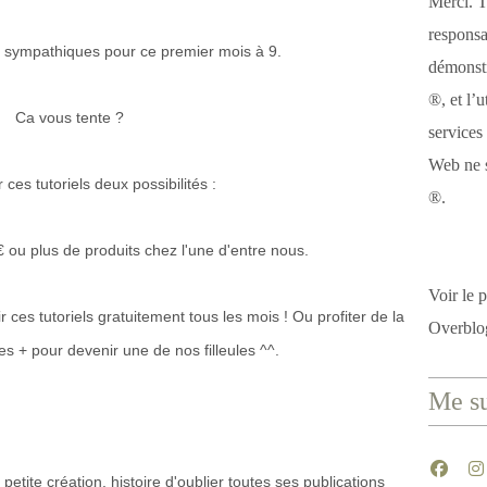
Merci. T
responsa
t sympathiques pour ce premier mois à 9.
démonstr
®, et l’u
Ca vous tente ?
services
Web ne s
 ces tutoriels deux possibilités :
®.
ou plus de produits chez l'une d'entre nous.
Voir le p
r ces tutoriels gratuitement tous les mois ! Ou profiter de la
Overblo
s + pour devenir une de nos filleules ^^.
Me su
etite création, histoire d'oublier toutes ses publications