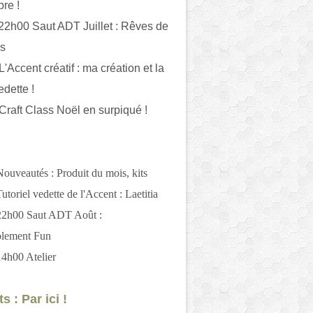
bre !
 22h00 Saut ADT Juillet : Rêves de
es
L'Accent créatif : ma création et la
edette !
 Craft Class Noël en surpiqué !
Nouveautés : Produit du mois, kits
utoriel vedette de l'Accent : Laetitia
 22h00 Saut ADT Août :
blement Fun
14h00 Atelier
s : Par ici !