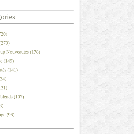
ories
720)
(279)
'up Nouveautés
(178)
le
(149)
tés
(141)
34)
131)
'blends
(107)
8)
age
(96)