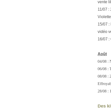
vente li
11/07 :
Violett
15/07 : 
vidéo v
16/07 :
Août
04/08 : 
06/08 : T
08/08 :
Effroya
28/08 : 
Des kit