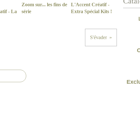
Catal
Zoom sur... les fins de
L'Accent Créatif -
tif - La
série
Extra Spécial Kits !
S'évader
C
Exclu