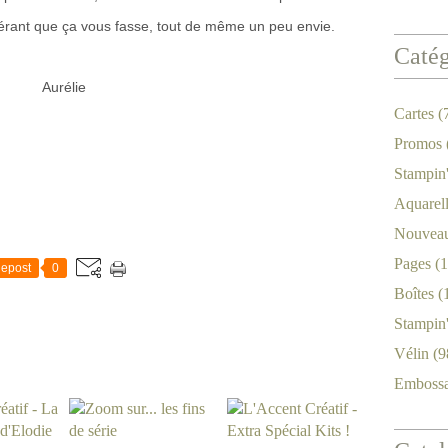
rant que ça vous fasse, tout de même un peu envie.
Catég
Aurélie
Cartes
(
Promos
Stampin
Aquarel
Nouveau
Pages
(1
epost
0
Boîtes
(
Stampin
Vélin
(9
Emboss