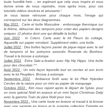
toute humilité hein -, en espérant que cela vous inspire et vous
donne envie de nous rejoindre, mois après mois, pour ces
tutoriels vidéos sincères et amusants !
Je vous laisse retrouver pour chaque mois, l'image qui
correspond sur les deux diagrammes.
Mai 2022
:
Carte et boîte Masculine : embossage thermique sur
le thème, détourner des tampons pour créer des papiers designs
uniques. (2 photos dont une qui détaille la boîte)
Juin 2022
:
In Colors. Carte avec le lot Fleurs du cottage,
Aquarelle sur papier miroitant. Supplément vidéo, une boîte.
Juillet 2022
:
Des boîtes façons panier de pique-nique avec le set
de tampons et les poinçons associés Roseraie du Bonheur.
Travail à la brosse à estompe.
Juillet 2022
:
Extra Sale-a-bration avec Hip Hip Hippo. Une boîte
pour des chocolats ^^.
Août 2022
:
Un mini façon leporello tout en cercles et son écrin
avec le lot Peupliers. Brosse à estompe.
Septembre 2022
:
Ambiance forêt avec le lot Plioir Hybrides
Cercles de la nature pour un mini au papier de masquage
.
Octobre 2022 :
Kim nous rejoint après le départ de Sylvie, pour
un mois spécial Noël en avance et un mini façon Christmas Daily
avec la gamme Train du père Noël pour moi.
Novembre 2022 :
Une carte toute en texture et travail à la brosse
avec une variante en bonus et la superbe collection Epinette en