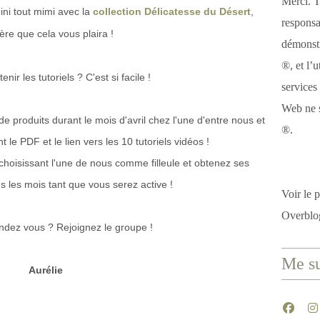
Merci. T
ini tout mimi avec la
collection Délicatesse du Désert
,
responsa
ère que cela vous plaira !
démonstr
®, et l’u
ir les tutoriels ? C'est si facile !
services
Web ne s
produits durant le mois d'avril chez l'une d'entre nous et
®.
 le PDF et le lien vers les 10 tutoriels vidéos !
hoisissant l'une de nous comme filleule et obtenez ses
us les mois tant que vous serez active !
Voir le p
Overblo
endez vous ? Rejoignez le groupe !
Me su
Aurélie