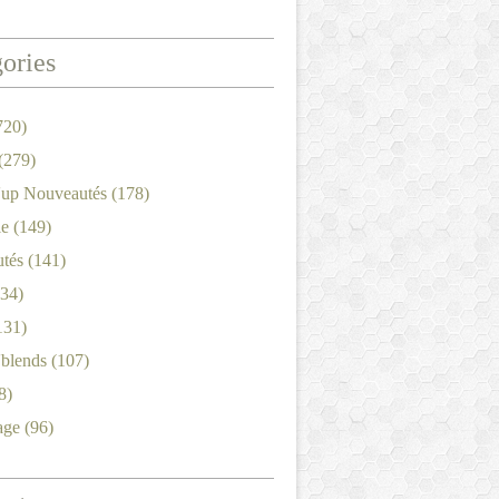
ories
720)
(279)
'up Nouveautés
(178)
le
(149)
tés
(141)
34)
131)
'blends
(107)
8)
age
(96)