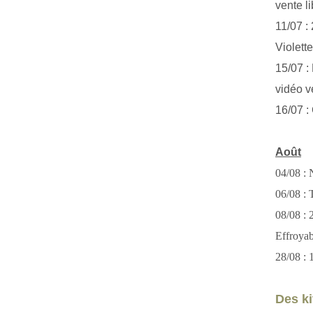
vente li
11/07 :
Violett
15/07 : 
vidéo v
16/07 :
Août
04/08 : 
06/08 : T
08/08 :
Effroya
28/08 : 
Des kit