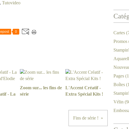
,
Tutovideo
Catég
epost
0
Cartes
(
Promos
Stampin
Aquarel
Nouveau
Pages
(1
Boîtes
(
Zoom sur... les fins de
L'Accent Créatif -
Stampin
tif - La
série
Extra Spécial Kits !
Vélin
(9
Emboss
Fins de série !