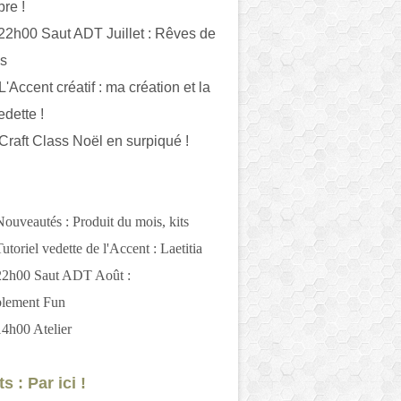
bre !
 22h00 Saut ADT Juillet : Rêves de
es
L'Accent créatif : ma création et la
edette !
 Craft Class Noël en surpiqué !
Nouveautés : Produit du mois, kits
utoriel vedette de l'Accent : Laetitia
 22h00 Saut ADT Août :
blement Fun
14h00 Atelier
s : Par ici !