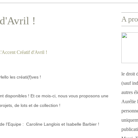
d'Avril !
A pro
le droit
Hello les créati(f)ves !
(sauf ind
autres é
nt disponibles ! Et ce mois-ci, nous vous proposons une
Aurélie 
rojets, de lots et de collection !
personnel
uniqueme
e l'Equipe : Caroline Langlois et Isabelle Barbier !
publicat