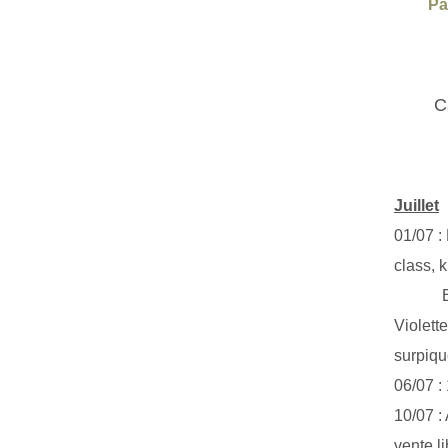
Pa
C
Juillet
01/07 :
class, k
Exclus
Violett
surpiq
06/07 :
10/07 :
vente li