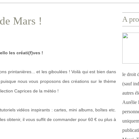
 de Mars !
A pro
ello les créati(f)ves !
ns printanières... et les giboulées ! Voilà qui est bien dans
le droit
, puisque nous vous proposons des créations sur le thème
(sauf ind
llection Caprices de la météo !
autres é
Aurélie 
utoriels vidéos inspirants : cartes, mini albums, boîtes etc.
personnel
r les obtenir, il vous suffit de commander pour 60 € ou plus à
uniqueme
publicat