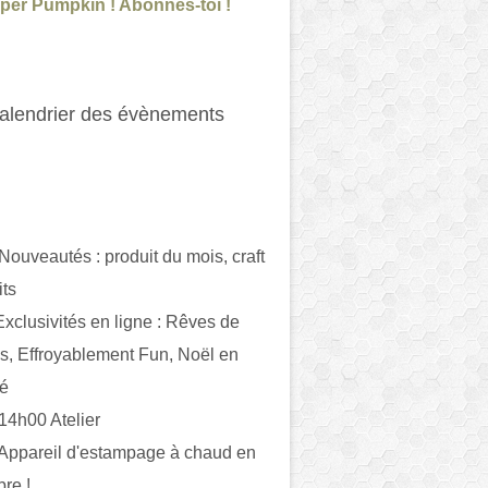
per Pumpkin ! Abonnes-toi !
alendrier des évènements
 Nouveautés : produit du mois, craft
its
ivités en ligne : Rêves de
es, Effroyablement Fun, Noël en
ué
 14h00 Atelier
 Appareil d'estampage à chaud en
bre !