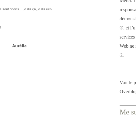
Merci. T
responsa
sont offerts.... je dis ça, je dis rien....
démonstr
!
®, et l’u
services
Aurélie
Web ne s
®.
Voir le p
Overblo
Me su