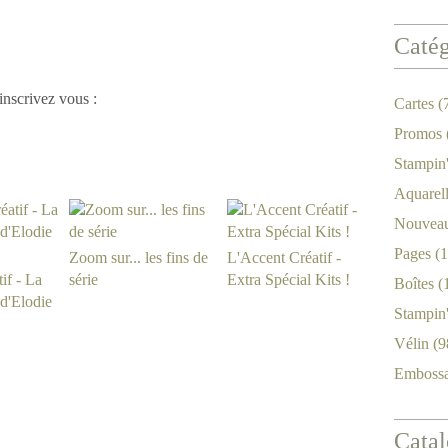
Catég
 inscrivez vous :
Cartes
(
Promos
Stampin
Aquarel
Nouveau
Pages
(1
Zoom sur... les fins de
L'Accent Créatif -
if - La
série
Extra Spécial Kits !
Boîtes
(
 d'Elodie
Stampin
Vélin
(9
Emboss
Catal