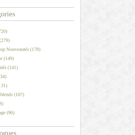
ories
720)
(279)
'up Nouveautés
(178)
le
(149)
tés
(141)
34)
131)
'blends
(107)
8)
age
(96)
ogues