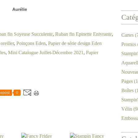
Aurélie
Catég
an fin Soyeuse Succulente
,
Ruban fin Epinette Enivrante
,
Cartes
(
oreiller
,
Poinçons Eden
,
Papier de série design Eden
Promos
tes
,
Mini Catalogue Juillet-Décembre 2021
,
Papier
Stampin
Aquarel
Nouveau
Pages
(1
Boîtes
(
epost
0
Stampin
Vélin
(9
Emboss