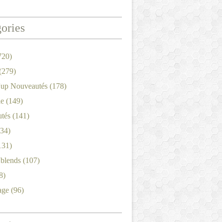
ories
720)
(279)
'up Nouveautés
(178)
le
(149)
tés
(141)
34)
131)
'blends
(107)
8)
age
(96)