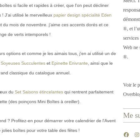
Merci. T
îtes si facile et rapides à créer, que l'on peut décliner
responsa
! J'ai utilisé le merveilleux
papier design spécialité Eden
démonstr
ut du mois de novembre. j'aime ces accents dorés et ce
®, et l’u
ge de verts intemporels !
services
Web ne s
rs options et comme je les aimais tous, j'en ai utilisé un de
®.
s Soyeuses Succulentes
et
Epinette Enivrante
, ainsi que le
rand classique du catalogue annuel.
Voir le p
s vœux du
Set Saisons étincelantes
qui rentrent parfaitement
Overblo
uette (des poinçons Mini Boîtes à oreiller).
Me su
d ? Profitez-en pour démarrer votre calendrier de l'Avent
jolies boîtes pour votre table des fêtes !