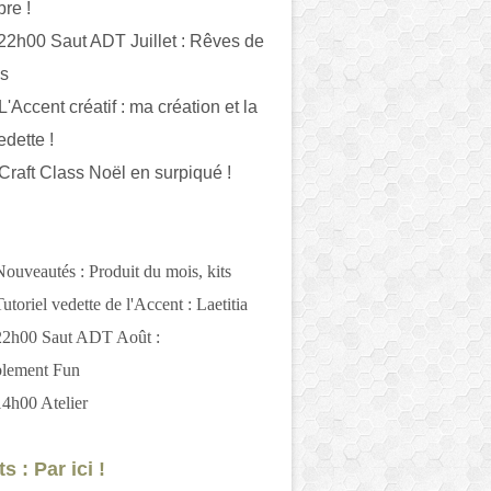
bre !
 22h00 Saut ADT Juillet : Rêves de
es
L'Accent créatif : ma création et la
edette !
 Craft Class Noël en surpiqué !
Nouveautés : Produit du mois, kits
utoriel vedette de l'Accent : Laetitia
 22h00 Saut ADT Août :
blement Fun
14h00 Atelier
s : Par ici !