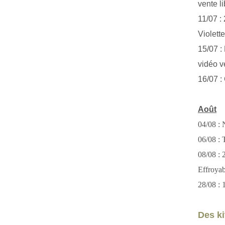
vente li
11/07 :
Violett
15/07 : 
vidéo v
16/07 :
Août
04/08 : 
06/08 : T
08/08 :
Effroya
28/08 : 
Des kit