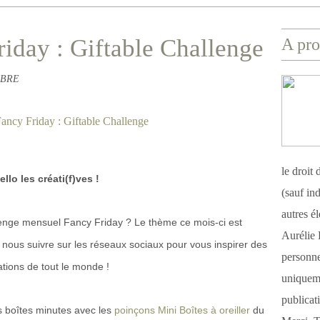
iday : Giftable Challenge
A pro
FABRE
le droit
ello les créati(f)ves !
(sauf ind
autres é
lenge mensuel Fancy Friday ? Le thème ce mois-ci est
Aurélie 
nous suivre sur les réseaux sociaux pour vous inspirer des
personnel
ations de tout le monde !
uniqueme
publicat
s boîtes minutes avec les
poinçons Mini Boîtes à oreiller
du