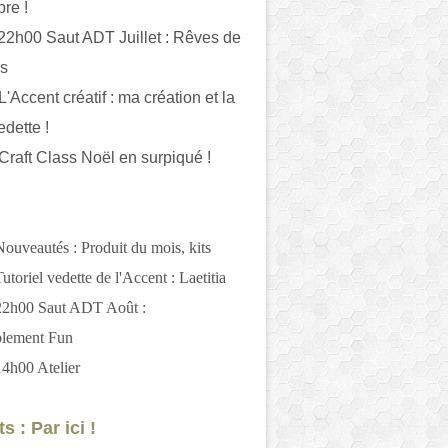
bre !
 22h00 Saut ADT Juillet : Rêves de
es
L'Accent créatif : ma création et la
edette !
 Craft Class Noël en surpiqué !
Nouveautés : Produit du mois, kits
utoriel vedette de l'Accent : Laetitia
 22h00 Saut ADT Août :
blement Fun
14h00 Atelier
s : Par ici !