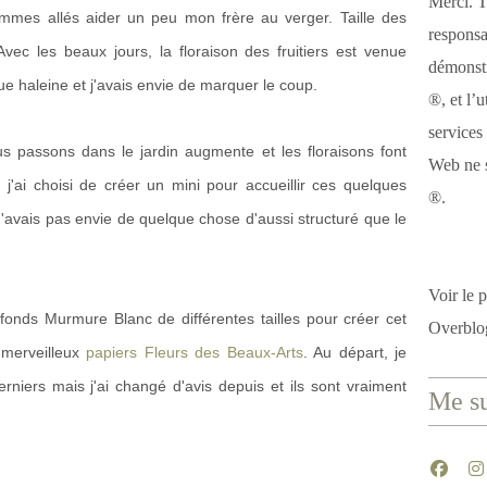
Merci. T
mmes allés aider un peu mon frère au verger. Taille des
responsa
Avec les beaux jours, la floraison des fruitiers est venue
démonstr
ue haleine et j'avais envie de marquer le coup.
®, et l’u
services
us passons dans le jardin augmente et les floraisons font
Web ne s
j'ai choisi de créer un mini pour accueillir ces quelques
®.
avais pas envie de quelque chose d'aussi structuré que le
Voir le p
fonds Murmure Blanc de différentes tailles pour créer cet
Overblo
 merveilleux
papiers Fleurs des Beaux-Arts
. Au départ, je
rniers mais j'ai changé d'avis depuis et ils sont vraiment
Me su