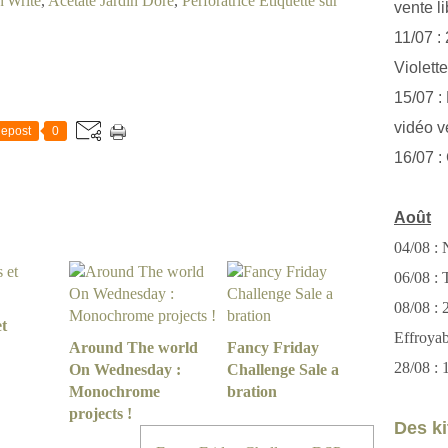
'Write
,
Acetate Jardin Doré
,
Perforatrice Etiquette sur
vente li
11/07 :
Violett
15/07 : 
vidéo v
epost
0
16/07 :
Août
04/08 : 
06/08 : T
08/08 :
t
Effroya
Around The world
Fancy Friday
28/08 : 
On Wednesday :
Challenge Sale a
Monochrome
bration
projects !
Des kit