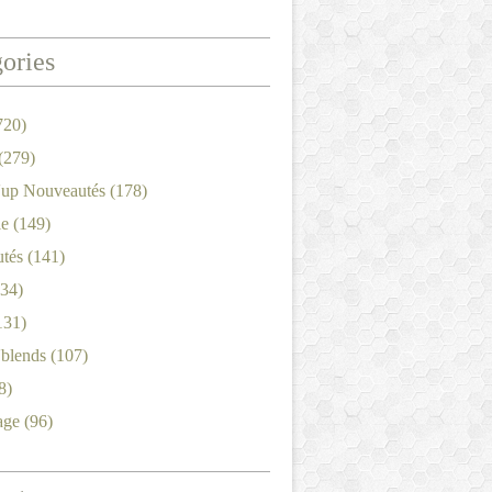
ories
720)
(279)
'up Nouveautés
(178)
le
(149)
tés
(141)
34)
131)
'blends
(107)
8)
age
(96)