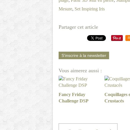
plage
,
Plioir 3D Mur en pierre
,
Stampin
Mesure
,
Set Inspiring Iris
Partager cet article
R
S'inscrire à la newsletter
Vous aimerez aussi :
Fancy Friday
Coquillages e
Challenge DSP
Crustacés