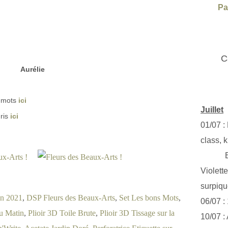
Pa
C
Aurélie
 mots
ici
Juillet
ris
ici
01/07 :
class, k
Exclus
Violett
surpiq
in 2021
,
DSP Fleurs des Beaux-Arts
,
Set Les bons Mots
,
06/07 :
u Matin
,
Plioir 3D Toile Brute
,
Plioir 3D Tissage sur la
10/07 :