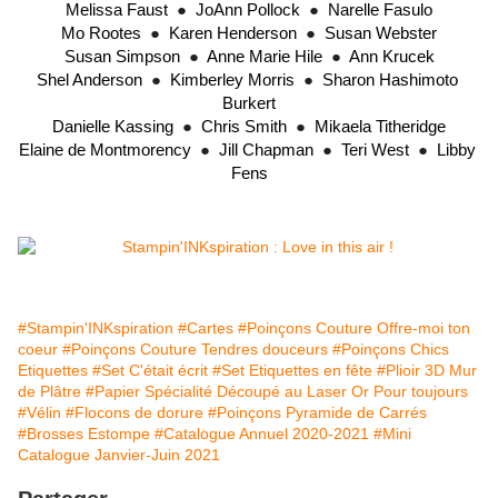
Melissa Faust
  ●  
JoAnn Pollock
  ●  
Narelle Fasulo
Mo Rootes
  ●  
Karen Henderson
  ●  
Susan Webster
Susan Simpson
  ●  
Anne Marie Hile
  ●  
Ann Krucek
Shel Anderson
  ●  
Kimberley Morris
 ●  
Sharon Hashimoto 
Burkert
Danielle Kassing
  ●  
Chris Smith
  ●  
Mikaela Titheridge
Elaine de Montmorency
  ●  
Jill Chapman
  ●  
Teri West
  ●  
Libby 
Fens
#Stampin'INKspiration
#Cartes
#Poinçons Couture Offre-moi ton
coeur
#Poinçons Couture Tendres douceurs
#Poinçons Chics
Etiquettes
#Set C'était écrit
#Set Etiquettes en fête
#Plioir 3D Mur
de Plâtre
#Papier Spécialité Découpé au Laser Or Pour toujours
#Vélin
#Flocons de dorure
#Poinçons Pyramide de Carrés
#Brosses Estompe
#Catalogue Annuel 2020-2021
#Mini
Catalogue Janvier-Juin 2021