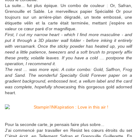
La suite... fut plus épique. Un combo de couleur : Or, Safran,
Grenouille et Sable. Le merveilleux papier Spécialité Or pour
toujours sur un arrière-plan dégradé, un texte embossé, une
étiquette vélin et la carte était terminée, mettant j'espère en
valeur ce cœur paré d'or magnifique.
First, I cut my narrow heart - which I find more masculine - and
put it through a 3D plaster wall folder - before inking it entirely
with versamark. Once the sticky powder has heated up, you will
need a little patience, tweezers and a soft brush to properly affix
these pretty, volatile leaves. If you have a cold .... postpone the
operation, I recommend it.
The rest ... was more epic. A color combo: Gold, Saffron, Frog
and Sand. The wonderful Specialty Gold Forever paper on a
gradient background, embossed text, a vellum label and the card
was complete, hopefully showcasi
ng this gorgeous gold adorned
heart.
Pour la seconde carte, je pensais faire plus sobre...
J'ai commencé par travailler en Resist les cœurs étroits du set
C'était écrit, en Tellement Safran et Grenouille Guillerette. En