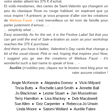
votre atelier atteint les 375 € d'achat.
Et voilà mesdames, des cartes de Saint-Valentin qui changent un
peu du classique Rose ou rouge habituel, en espérant que ça
vous inspire ! A présent, je vous propose d'aller voir les créations
de
Melissa Faust
- c'est merveilleux un tel nom de famille pour
parler justement d'amour... -
... simplicity what ...
Easy assembly. As for the set, it is the Festive Label Set that you
can get until the end of Sale-a-bration as soon as your workshop
reaches the 375 € purchase.
And there you have it ladies, Valentine's Day cards that change a
bit of the usual classic Pink or red, hoping that inspires you! Now,
I suggest you go see the creations of Melissa Faust - it's
wonderful
such a last name to speak of love ... -
Aurélie
(n'oubliez pas, cliquez sur le bouton next blog pour ne
rater aucune création !
Angie McKenzie
  ●  
Alejandra Gomez
  ●  
Vicki Milyard
Tricia Butts
  ●  
Rochelle Laird-Smith
  ●  
Annette Ball
Jo Blackman
  ●  
Leonie Stuart
  ●  
Jan Musselman
Terry Hamilton
  ●  
Lisa Mackey
  ●  
Deb Macdowell
Sue Allen
  ●  
Gez Carpenter
  ●  
Rebecca-Jo Unwin
Linda Moore
  ●  
Satomi Wellard
  ●  
Aurélie Fabre