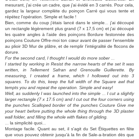
mesurant, j'ai crée un cadre, que j'ai évidé en 3 carrés. Pour cela,
gardez la largeur complète du poinçon Carré qui vous tente et
répétez l'opération. Simple et facile !
Bien, comme du coup j'étais lancé dans le simple... j'ai découpé
un rectangle légèrement plus grand (7 x 17,5 cm) et j'ai découpé
les quatre angles à l'aide des poinçons Bordure festonnée des
poinçons Couture Offre-moi ton cœur avant de passer l'ensemble
au plioir 3D Mur de plâtre, et de remplir l'intégralité de flocons de
dorure.
For the second card, I thought I would do more sober ...
I started by working in Resist the narrow hearts of the set It was
written, in Tellement Safran and Grenouille Guillerette. By
measuring, I created a frame, which I hollowed out into 3
squares. To do this, keep the full width of the Square awl that
tempts you and repeat the operation. Simple and easy!
Well, as suddenly I was launched into the simple ... I cut a slightly
larger rectangle (7 x 17.5 cm) and I cut out the four corners using
the punches Scalloped border of the punches Couture Give me
your heart before putting the whole thing through the 3D plaster
wall folder, and filling the whole with flakes of gilding.
... la simplicité quoi...
Montage facile. Quant au set, il s'agit du Set Étiquettes en fête
que vous pouvez obtenir jusqu'à la fin de Sale-a-bration dès que