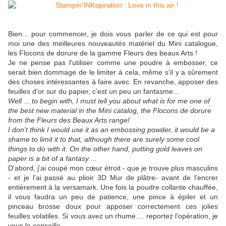
Bien... pour commencer, je dois vous parler de ce qui est pour
moi une des meilleures nouveautés matériel du Mini catalogue,
les Flocons de dorure de la gamme Fleurs des beaux Arts !
Je ne pense pas l'utiliser comme une poudre à embosser, ce
serait bien dommage de le limiter à cela, même s'il y a sûrement
des choses intéressantes à faire avec. En revanche, apposer des
feuilles d'or sur du papier, c'est un peu un fantasme...
Well ... to begin with, I must tell you about what is for me one of
the best new material in the Mini catalog, the Flocons de dorure
from the Fleurs des Beaux Arts range!
I don't think I would use it as an embossing powder, it would be a
shame to limit it to that, although there are surely some cool
things to do with it. On the other hand, putting gold leaves on
paper is a bit of a fantasy ...
D'abord, j'ai coupé mon cœur étroit - que je trouve plus masculins
- et je l'ai passé au plioir 3D Mur de plâtre- avant de l'encrer
entièrement à la versamark. Une fois la poudre collante chauffée,
il vous faudra un peu de patience, une pince à épiler et un
pinceau brosse doux pour apposer correctement ces jolies
feuilles volatiles. Si vous avez un rhume.... reportez l'opération, je
vous le conseille.