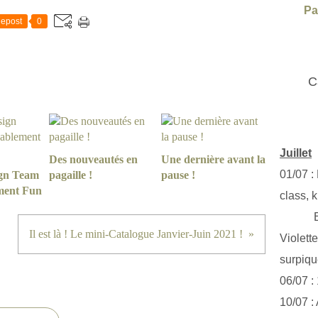
Pa
epost
0
C
Juillet
Des nouveautés en
Une dernière avant la
01/07 :
ign Team
pagaille !
pause !
ment Fun
class, k
Exclus
Il est là ! Le mini-Catalogue Janvier-Juin 2021 !
Violett
surpiq
06/07 :
10/07 :