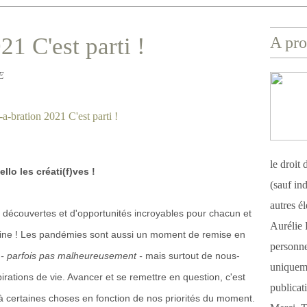
21 C'est parti !
A pro
E
le droit
ello les créati(f)ves !
(sauf ind
autres é
découvertes et d'opportunités incroyables pour chacun et
Aurélie 
taine ! Les pandémies sont aussi un moment de remise en
personnel
s
- parfois pas malheureusement -
mais surtout de nous-
uniqueme
rations de vie. Avancer et se remettre en question, c'est
publicat
 à certaines choses en fonction de nos priorités du moment.