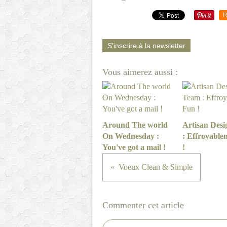
R
S'inscrire à la newsletter
Vous aimerez aussi :
Around The world
Artisan Des
On Wednesday :
: Effroyable
You've got a mail !
!
Voeux Clean & Simple
Commenter cet article