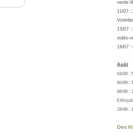
vente li
11/07 :
Violett
15/07 : 
vidéo v
16/07 :
Août
04/08 : 
06/08 : T
08/08 :
Effroya
28/08 : 
Des kit