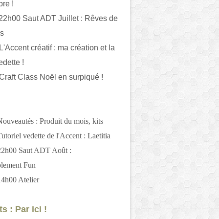
bre !
 22h00 Saut ADT Juillet : Rêves de
es
L'Accent créatif : ma création et la
edette !
 Craft Class Noël en surpiqué !
Nouveautés : Produit du mois, kits
utoriel vedette de l'Accent : Laetitia
 22h00 Saut ADT Août :
blement Fun
14h00 Atelier
s : Par ici !