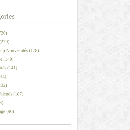
ories
720)
(279)
'up Nouveautés
(178)
le
(149)
tés
(141)
34)
132)
'blends
(107)
8)
age
(96)