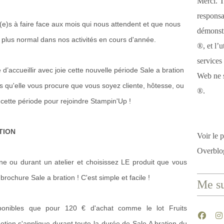
Merci. T
responsa
e)s à faire face aux mois qui nous attendent et que nous
démonstr
plus normal dans nos activités en cours d'année.
®, et l’u
services
accueillir avec joie cette nouvelle période Sale a bration
Web ne s
 qu'elle vous procure que vous soyez cliente, hôtesse, ou
®.
 cette période pour rejoindre Stampin'Up !
TION
Voir le p
Overblo
 ou durant un atelier et choisissez LE produit que vous
rochure Sale a bration ! C'est simple et facile !
Me su
sponibles que pour 120 € d'achat comme le lot Fruits
ion s'applique durant toute la durée de Sale A bration du