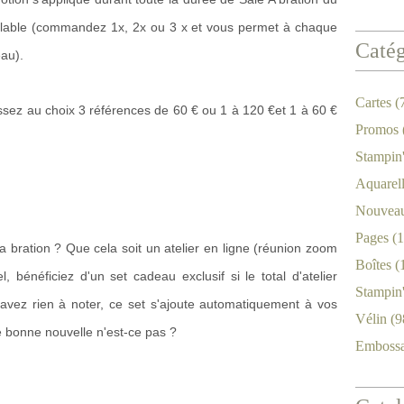
mulable (commandez 1x, 2x ou 3 x et vous permet à chaque
Catég
eau).
Cartes
(
ez au choix 3 références de 60 € ou 1 à 120 €et 1 à 60 €
Promos
Stampin
Aquarel
Nouveau
Pages
(1
 a bration ? Que cela soit un atelier en ligne (réunion zoom
Boîtes
(
 bénéficiez d'un set cadeau exclusif si le total d'atelier
Stampin
'avez rien à noter, ce set s'ajoute automatiquement à vos
Vélin
(9
ne bonne nouvelle n'est-ce pas ?
Emboss