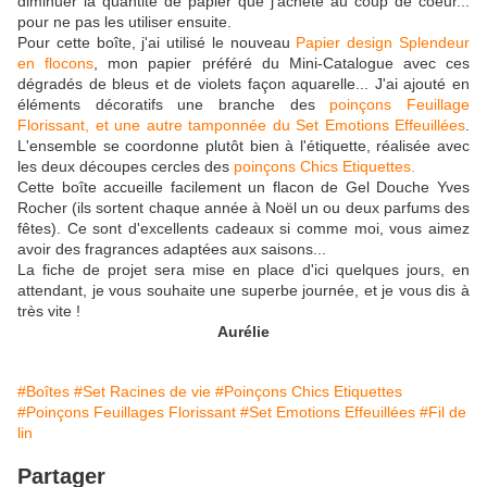
diminuer la quantité de papier que j'achète au coup de coeur...
pour ne pas les utiliser ensuite.
Pour cette boîte, j'ai utilisé le nouveau
Papier design Splendeur
en flocons
, mon papier préféré du Mini-Catalogue avec ces
dégradés de bleus et de violets façon aquarelle... J'ai ajouté en
éléments décoratifs une branche des
poinçons Feuillage
Florissant, et une autre tamponnée du Set Emotions Effeuillées
.
L'ensemble se coordonne plutôt bien à l'étiquette, réalisée avec
les deux découpes cercles des
poinçons Chics Etiquettes.
Cette boîte accueille facilement un flacon de Gel Douche Yves
Rocher (ils sortent chaque année à Noël un ou deux parfums des
fêtes). Ce sont d'excellents cadeaux si comme moi, vous aimez
avoir des fragrances adaptées aux saisons...
La fiche de projet sera mise en place d'ici quelques jours, en
attendant, je vous souhaite une superbe journée, et je vous dis à
très vite !
Aurélie
#Boîtes
#Set Racines de vie
#Poinçons Chics Etiquettes
#Poinçons Feuillages Florissant
#Set Emotions Effeuillées
#Fil de
lin
Partager