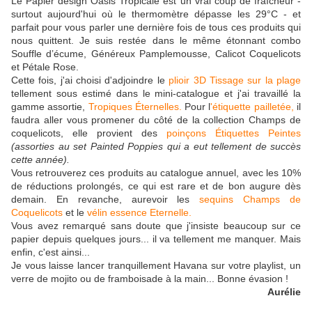
Le Papier design Oasis Tropicale est un vrai coup de fraîcheur -
surtout aujourd'hui où le thermomètre dépasse les 29°C - et
parfait pour vous parler une dernière fois de tous ces produits qui
nous quittent. Je suis restée dans le même étonnant combo
Souffle d’écume, Généreux Pamplemousse, Calicot Coquelicots
et Pétale Rose.
Cette fois, j'ai choisi d'adjoindre le
plioir 3D Tissage sur la plage
tellement sous estimé dans le mini-catalogue et j'ai travaillé la
gamme assortie,
Tropiques Éternelles.
Pour l
'étiquette pailletée,
il
faudra aller vous promener du côté de la collection Champs de
coquelicots, elle provient des
poinçons Étiquettes Peintes
(assorties au set Painted Poppies qui a eut tellement de succès
cette année).
Vous retrouverez ces produits au catalogue annuel, avec les 10%
de réductions prolongés, ce qui est rare et de bon augure dès
demain. En revanche, aurevoir les
sequins Champs de
Coquelicots
et le
vélin essence Eternelle.
Vous avez remarqué sans doute que j'insiste beaucoup sur ce
papier depuis quelques jours... il va tellement me manquer. Mais
enfin, c'est ainsi...
Je vous laisse lancer tranquillement Havana sur votre playlist, un
verre de mojito ou de framboisade à la main... Bonne évasion !
Aurélie