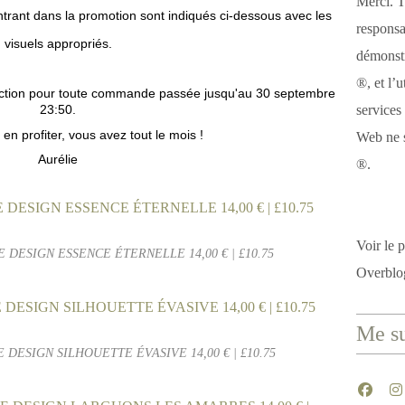
Merci. T
entrant dans la promotion sont indiqués ci-dessous avec les
responsa
visuels appropriés.
démonstr
®, et l’u
riction pour toute commande passée jusqu'au 30 septembre
23:50.
services
 en profiter, vous avez tout le mois !
Web ne s
Aurélie
®.
Voir le p
E DESIGN ESSENCE ÉTERNELLE 14,00 € | £10.75
Overblo
Me su
E DESIGN SILHOUETTE ÉVASIVE 14,00 € | £10.75