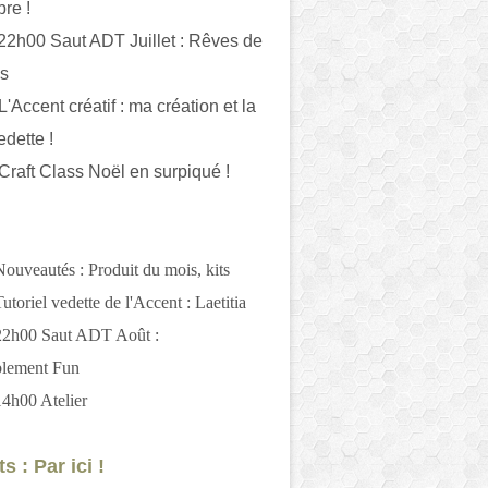
bre !
 22h00 Saut ADT Juillet : Rêves de
es
L'Accent créatif : ma création et la
edette !
 Craft Class Noël en surpiqué !
Nouveautés : Produit du mois, kits
utoriel vedette de l'Accent : Laetitia
 22h00 Saut ADT Août :
blement Fun
14h00 Atelier
s : Par ici !