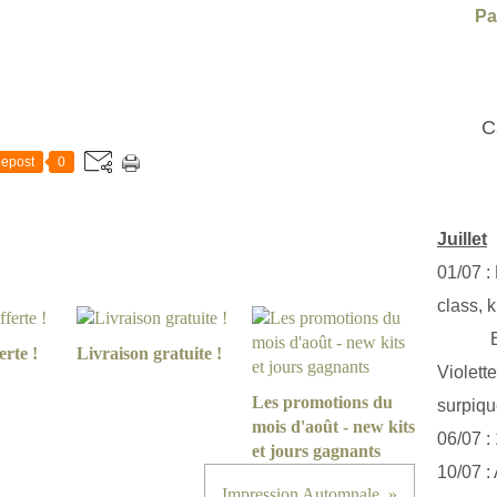
Pa
C
epost
0
Juillet
01/07 :
class, k
Exclus
erte !
Livraison gratuite !
Violett
Les promotions du
surpiq
mois d'août - new kits
06/07 :
et jours gagnants
10/07 :
Impression Automnale