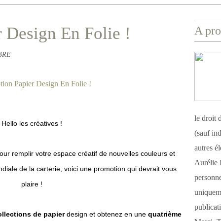
 Design En Folie !
A pro
ABRE
le droit
Hello les créatives !
(sauf ind
autres é
ur remplir votre espace créatif de nouvelles couleurs et
Aurélie 
diale de la carterie, voici une promotion qui devrait vous
personnel
plaire !
uniqueme
publicat
llections de papier
design et obtenez en une
quatrième