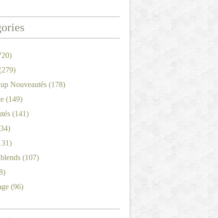
ories
720)
(279)
'up Nouveautés
(178)
le
(149)
tés
(141)
34)
131)
'blends
(107)
8)
age
(96)