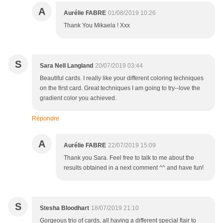
A
Aurélie FABRE
01/08/2019 10:26
Thank You Mikaela ! Xxx
S
Sara Nell Langland
20/07/2019 03:44
Beautiful cards. I really like your different coloring techniques
on the first card. Great techniques I am going to try--love the
gradient color you achieved.
Répondre
A
Aurélie FABRE
22/07/2019 15:09
Thank you Sara. Feel free to talk to me about the
results obtained in a next comment ^^ and have fun!
S
Stesha Bloodhart
18/07/2019 21:10
Gorgeous trio of cards, all having a different special flair to