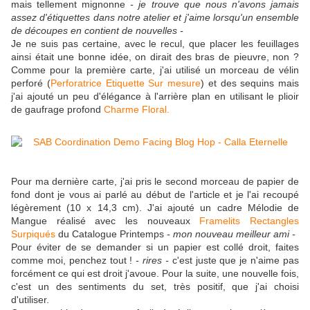
mais tellement mignonne
- je trouve que nous n'avons jamais
assez d'étiquettes dans notre atelier et j'aime lorsqu'un ensemble
de découpes en contient de nouvelles -
Je ne suis pas certaine, avec le recul, que placer les feuillages
ainsi était une bonne idée, on dirait des bras de pieuvre, non ?
Comme pour la première carte, j'ai utilisé un morceau de vélin
perforé (
Perforatrice Etiquette Sur mesure
) et des sequins mais
j'ai ajouté un peu d'élégance à l'arrière plan en utilisant le plioir
de gaufrage profond
Charme Floral.
Pour ma dernière carte, j'ai pris le second morceau de papier de
fond dont je vous ai parlé au début de l'article et je l'ai recoupé
légèrement (10 x 14,3 cm). J'ai ajouté un cadre Mélodie de
Mangue réalisé avec les nouveaux
Framelits Rectangles
Surpiqués
du Catalogue Printemps
- mon nouveau meilleur ami -
Pour éviter de se demander si un papier est collé droit, faites
comme moi, penchez tout !
- rires -
c'est juste que je n'aime pas
forcément ce qui est droit j'avoue. Pour la suite, une nouvelle fois,
c'est un des sentiments du set, très positif, que j'ai choisi
d'utiliser.