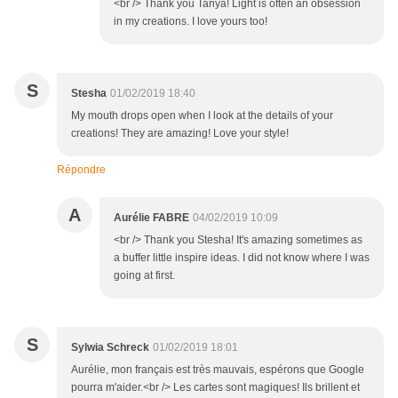
<br /> Thank you Tanya! Light is often an obsession
in my creations. I love yours too!
S
Stesha
01/02/2019 18:40
My mouth drops open when I look at the details of your
creations! They are amazing! Love your style!
Répondre
A
Aurélie FABRE
04/02/2019 10:09
<br /> Thank you Stesha! It's amazing sometimes as
a buffer little inspire ideas. I did not know where I was
going at first.
S
Sylwia Schreck
01/02/2019 18:01
Aurélie, mon français est très mauvais, espérons que Google
pourra m'aider.<br /> Les cartes sont magiques! Ils brillent et