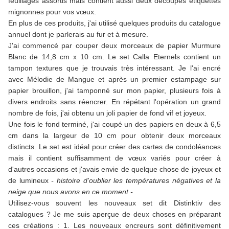
feuillages assortis mais contient aussi deux découpes étiquettes
mignonnes pour vos vœux.
En plus de ces produits, j'ai utilisé quelques produits du catalogue
annuel dont je parlerais au fur et à mesure.
J'ai commencé par couper deux morceaux de papier Murmure
Blanc de 14,8 cm x 10 cm. Le set Calla Eternels contient un
tampon textures que je trouvais très intéressant. Je l'ai encré
avec Mélodie de Mangue et après un premier estampage sur
papier brouillon, j'ai tamponné sur mon papier, plusieurs fois à
divers endroits sans réencrer. En répétant l'opération un grand
nombre de fois, j'ai obtenu un joli papier de fond vif et joyeux.
Une fois le fond terminé, j'ai coupé un des papiers en deux à 6,5
cm dans la largeur de 10 cm pour obtenir deux morceaux
distincts. Le set est idéal pour créer des cartes de condoléances
mais il contient suffisamment de vœux variés pour créer à
d'autres occasions et j'avais envie de quelque chose de joyeux et
de lumineux
- histoire d'oublier les températures négatives et la
neige que nous avons en ce moment -
Utilisez-vous souvent les nouveaux set dit Distinktiv des
catalogues ? Je me suis aperçue de deux choses en préparant
ces créations : 1. Les nouveaux encreurs sont définitivement