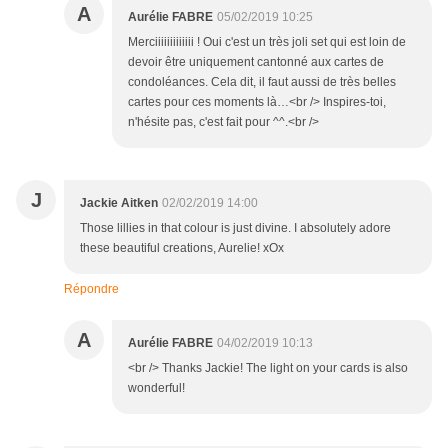
A
Aurélie FABRE
05/02/2019 10:25
Merciiiiiiiiiiiii ! Oui c'est un très joli set qui est loin de
devoir être uniquement cantonné aux cartes de
condoléances. Cela dit, il faut aussi de très belles
cartes pour ces moments là…<br /> Inspires-toi,
n'hésite pas, c'est fait pour ^^.<br />
J
Jackie Aitken
02/02/2019 14:00
Those lillies in that colour is just divine. I absolutely adore
these beautiful creations, Aurelie! xOx
Répondre
A
Aurélie FABRE
04/02/2019 10:13
<br /> Thanks Jackie! The light on your cards is also
wonderful!