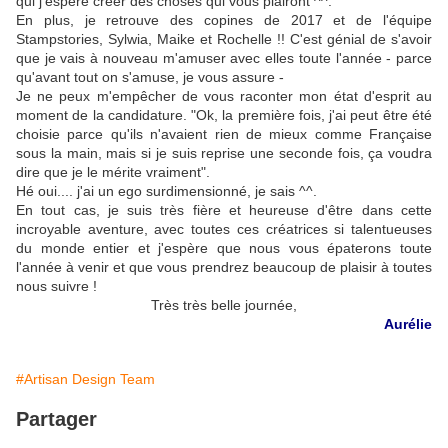
qui j'espère créer des choses qui vous plairont ^^.
En plus, je retrouve des copines de 2017 et de l'équipe
Stampstories, Sylwia, Maike et Rochelle !! C'est génial de s'avoir
que je vais à nouveau m'amuser avec elles toute l'année - parce
qu'avant tout on s'amuse, je vous assure -
Je ne peux m'empêcher de vous raconter mon état d'esprit au
moment de la candidature. "Ok, la première fois, j'ai peut être été
choisie parce qu'ils n'avaient rien de mieux comme Française
sous la main, mais si je suis reprise une seconde fois, ça voudra
dire que je le mérite vraiment".
Hé oui.... j'ai un ego surdimensionné, je sais ^^.
En tout cas, je suis très fière et heureuse d'être dans cette
incroyable aventure, avec toutes ces créatrices si talentueuses
du monde entier et j'espère que nous vous épaterons toute
l'année à venir et que vous prendrez beaucoup de plaisir à toutes
nous suivre !
Très très belle journée,
Aurélie
#Artisan Design Team
Partager