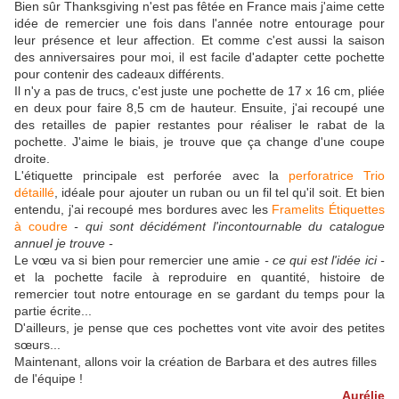
Bien sûr Thanksgiving n'est pas fêtée en France mais j'aime cette
idée de remercier une fois dans l'année notre entourage pour
leur présence et leur affection. Et comme c'est aussi la saison
des anniversaires pour moi, il est facile d'adapter cette pochette
pour contenir des cadeaux différents.
Il n'y a pas de trucs, c'est juste une pochette de 17 x 16 cm, pliée
en deux pour faire 8,5 cm de hauteur. Ensuite, j'ai recoupé une
des retailles de papier restantes pour réaliser le rabat de la
pochette. J'aime le biais, je trouve que ça change d'une coupe
droite.
L'étiquette principale est perforée avec la
perforatrice Trio
détaillé
, idéale pour ajouter un ruban ou un fil tel qu'il soit. Et bien
entendu, j'ai recoupé mes bordures avec les
Framelits Étiquettes
à coudre
- qui sont décidément l'incontournable du catalogue
annuel je trouve -
Le vœu va si bien pour remercier une amie
- ce qui est l'idée ici -
et la pochette facile à reproduire en quantité, histoire de
remercier tout notre entourage en se gardant du temps pour la
partie écrite...
D'ailleurs, je pense que ces pochettes vont vite avoir des petites
sœurs...
Maintenant, allons voir la création de Barbara et des autres filles
de l'équipe !
Aurélie