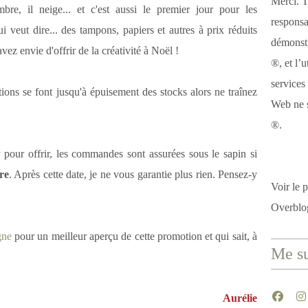
Merci. T
bre, il neige... et c'est aussi le premier jour pour les
responsa
i veut dire... des tampons, papiers et autres à prix réduits
démonstr
vez envie d'offrir de la créativité à Noël !
®, et l’u
services
tions se font jusqu'à épuisement des stocks alors ne traînez
Web ne s
®.
pour offrir, les commandes sont assurées sous le sapin si
re
. Après cette date, je ne vous garantie plus rien. Pensez-y
Voir le p
Overblo
gne
pour un meilleur aperçu de cette promotion et qui sait, à
Me su
Aurélie