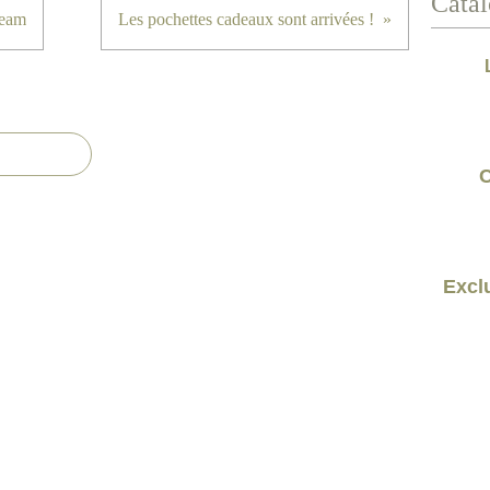
Catal
Team
Les pochettes cadeaux sont arrivées !
C
Exclu