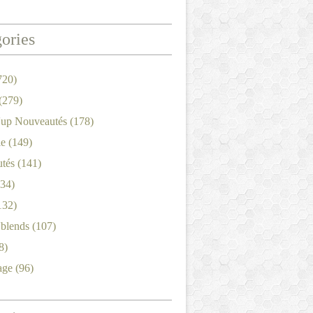
ories
720)
(279)
'up Nouveautés
(178)
le
(149)
tés
(141)
34)
132)
'blends
(107)
8)
age
(96)