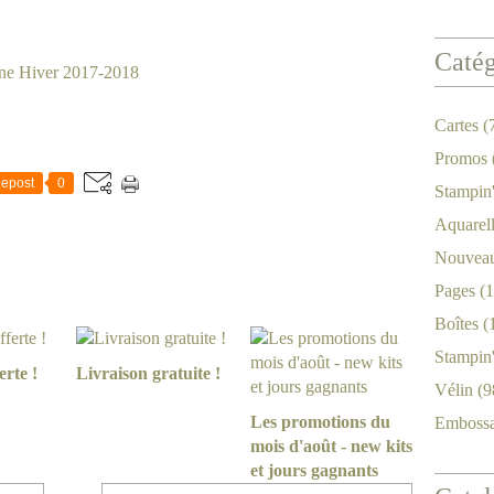
Catég
ne Hiver 2017-2018
Cartes
(
Promos
epost
0
Stampin
Aquarel
Nouveau
Pages
(1
Boîtes
(
Stampin
erte !
Livraison gratuite !
Vélin
(9
Les promotions du
Emboss
mois d'août - new kits
et jours gagnants