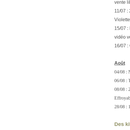
vente li
11/07 :
Violett
15/07 : 
vidéo v
16/07 :
Août
04/08 : 
06/08 : T
08/08 :
Effroya
28/08 : 
Des kit