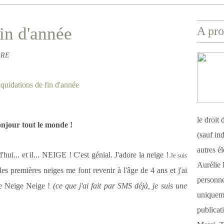
in d'année
A pro
BRE
le droit
njour tout le monde !
(sauf ind
autres é
'hui... et il... NEIGE ! C'est génial. J'adore la neige !
Je suis
Aurélie 
es premières neiges me font revenir à l'âge de 4 ans et j'ai
personnel
ge Neige Neige !
(ce que j'ai fait par SMS déjà, je suis une
uniqueme
publicat