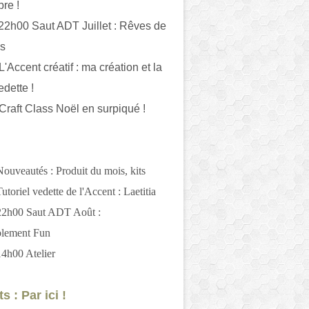
bre !
 22h00 Saut ADT Juillet : Rêves de
es
L'Accent créatif : ma création et la
edette !
 Craft Class Noël en surpiqué !
Nouveautés : Produit du mois, kits
utoriel vedette de l'Accent : Laetitia
 22h00 Saut ADT Août :
blement Fun
14h00 Atelier
s : Par ici !