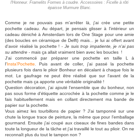
l'Honneur. Framelits Formes à coudre. Accessoires : Ficelle à rôti
épaisse Murmure Blanc.
Comme je ne pouvais pas m'arrêter là, j'ai crée une petite
pochette cadeau. Au départ, je pensais glisser à l'intérieur un
cadeau déniché à Amsterdam lors de One Stage pour une amie
(des boucles en céramique de Delft) mais... je lui ai offert avant
d'avoir réalisé la pochette ! -
Je suis trop impatiente, je n'ai pas
su attendre -
mais ça allait vraiment bien avec les boucles !
J'ai commencé par préparer une pochette en taille L à
l'
Insta'Pochette
. Puis avant de coller, j'ai passé la pochette
plusieurs fois dans le plioir Bonheur en décalant à chaque fois le
mot. Le gaufrage ne peut être réalisé que sur l'avant de la
pochette mais ça apporte une véritable originalité !
Question décoration, j'ai ajouté l'ensemble que du bonheur, non
pas sous forme d'étiquette accrochée à la pochette comme je le
fais habituellement mais en collant directement ma bande de
papier sur la pochette.
Vous aimez les tourbillons de papier ? J'ai tamponné sur une
chute la longue trace de peinture, la même que pour l'emballage
gourmand. Ensuite j'ai coupé aux ciseaux de fines bandes dans
toute la longueur de la tâche et j'ai travaillé le tout au plioir. On ne
reconnaît plus du tout le tampon non ?