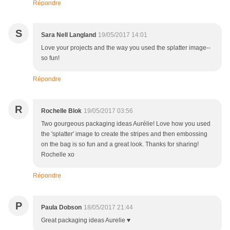
Répondre
S
Sara Nell Langland
19/05/2017 14:01
Love your projects and the way you used the splatter image--
so fun!
Répondre
R
Rochelle Blok
19/05/2017 03:56
Two gourgeous packaging ideas Aurélie! Love how you used
the 'splatter' image to create the stripes and then embossing
on the bag is so fun and a great look. Thanks for sharing!
Rochelle xo
Répondre
P
Paula Dobson
18/05/2017 21:44
Great packaging ideas Aurelie ♥