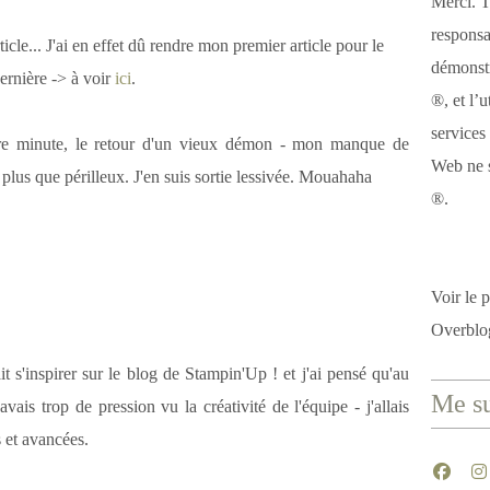
Merci. T
responsa
icle... J'ai en effet dû rendre mon premier article pour le
démonstr
ernière -> à voir
ici
.
®, et l’u
services
ère minute, le retour d'un vieux démon - mon manque de
Web ne s
 plus que périlleux. J'en suis sortie lessivée. Mouahaha
®.
Voir le p
Overblo
ait s'inspirer sur le blog de Stampin'Up ! et j'ai pensé qu'au
Me su
'avais trop de pression vu la créativité de l'équipe - j'allais
 et avancées.