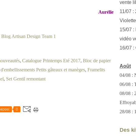
vente li
11/07 :
Aurélie
Violett
15/07 : 
vidéo v
16/07 :
nouveautés
,
Catalogue Printemps Eté 2017
,
Bloc de papier
Août
 d'embellissements Petits gâteaux et manèges
,
Framelits
04/08 : 
el
,
Set Gentil remontant
06/08 : T
08/08 :
Effroya
epost
0
28/08 : 
Des kit