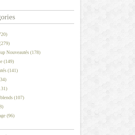
ories
720)
(279)
'up Nouveautés
(178)
le
(149)
tés
(141)
34)
131)
'blends
(107)
8)
age
(96)