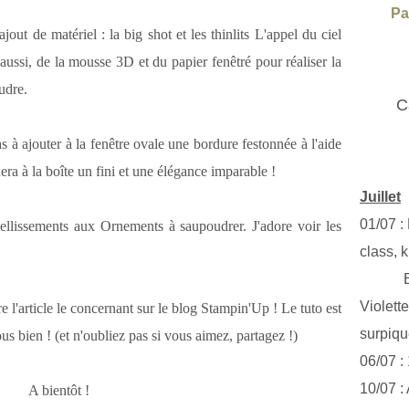
Pa
t de matériel : la big shot et les thinlits L'appel du ciel
aussi, de la mousse 3D et du papier fenêtré pour réaliser la
udre.
C
s à ajouter à la fenêtre ovale une bordure festonnée à l'aide
era à la boîte un fini et une élégance imparable !
Juillet
01/07 :
ellissements aux Ornements à saupoudrer. J'adore voir les
class, k
Exclus
Violett
ire l'article le concernant sur le blog Stampin'Up ! Le tuto est
surpiq
us bien ! (et n'oubliez pas si vous aimez, partagez !)
06/07 :
10/07 :
A bientôt !