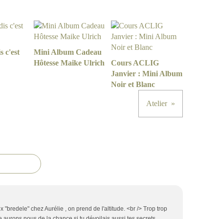
 c'est
Mini Album Cadeau
Hôtesse Maike Ulrich
Cours ACLIG
Janvier : Mini Album
Noir et Blanc
Atelier
 "bredele" chez Aurélie , on prend de l'altitude. <br /> Trop trop
re aurons nous de la chance si tu dévoilais aussi tes secrets