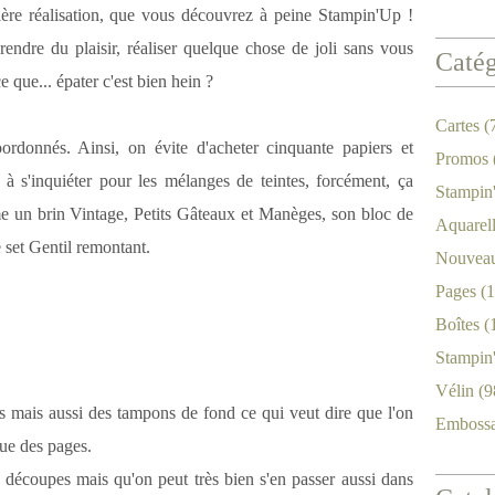
re réalisation, que vous découvrez à peine Stampin'Up !
prendre du plaisir, réaliser quelque chose de joli sans vous
Catég
e que... épater c'est bien hein ?
Cartes
(
coordonnés. Ainsi, on évite d'acheter cinquante papiers et
Promos
à s'inquiéter pour les mélanges de teintes, forcément, ça
Stampin
me un brin Vintage, Petits Gâteaux et Manèges, son bloc de
Aquarel
e set Gentil remontant.
Nouveau
Pages
(1
Boîtes
(
Stampin
Vélin
(9
tes mais aussi des tampons de fond ce qui veut dire que l'on
Emboss
que des pages.
 découpes mais qu'on peut très bien s'en passer aussi dans