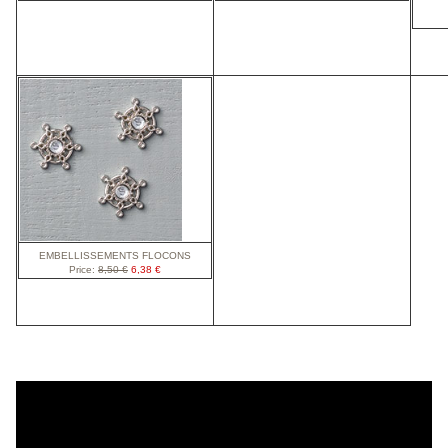
E
MBELLISSEMENTS FLOCONS
Price
:
8,50 €
6,38 €