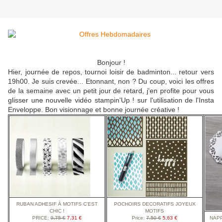
Bonjour !
Hier, journée de repos, tournoi loisir de badminton... retour vers
19h00. Je suis crevée... Etonnant, non ? Du coup, voici les offres
de la semaine avec un petit jour de retard, j'en profite pour vous
glisser une nouvelle vidéo stampin'Up ! sur l'utilisation de l'Insta
Enveloppe. Bon visionnage et bonne journée créative !
R
UBAN ADHESIF À MOTIFS C'EST
P
OCHOIRS DECORATIFS JOYEUX
CHIC !
MOTIFS
PRICE
:
9,75 €
7,31 €
Price
:
7,50 €
5,63 €
N
AP