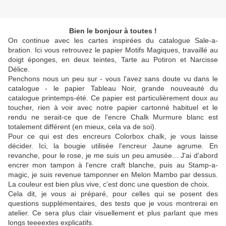
Bien le bonjour à toutes !
On continue avec les cartes inspirées du catalogue Sale-a-
bration. Ici vous retrouvez le papier Motifs Magiques, travaillé au
doigt éponges, en deux teintes, Tarte au Potiron et Narcisse
Délice.
Penchons nous un peu sur - vous l'avez sans doute vu dans le
catalogue - le papier Tableau Noir, grande nouveauté du
catalogue printemps-été. Ce papier est particulièrement doux au
toucher, rien à voir avec notre papier cartonné habituel et le
rendu ne serait-ce que de l'encre Chalk Murmure blanc est
totalement différent (en mieux, cela va de soi).
Pour ce qui est des encreurs Colorbox chalk, je vous laisse
décider. Ici, la bougie utilisée l'encreur Jaune agrume. En
revanche, pour le rose, je me suis un peu amusée... J'ai d'abord
encrer mon tampon à l'encre craft blanche, puis au Stamp-a-
magic, je suis revenue tamponner en Melon Mambo par dessus.
La couleur est bien plus vive, c'est donc une question de choix.
Cela dit, je vous ai préparé, pour celles qui se posent des
questions supplémentaires, des tests que je vous montrerai en
atelier. Ce sera plus clair visuellement et plus parlant que mes
longs teeeextes explicatifs.