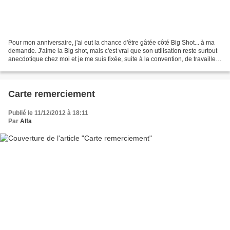
Pour mon anniversaire, j'ai eut la chance d'être gâtée côté Big Shot... à ma
demande. J'aime la Big shot, mais c'est vrai que son utilisation reste surtout
anecdotique chez moi et je me suis fixée, suite à la convention, de travailler
plus avec. Du coup,...
Carte remerciement
Publié le 11/12/2012 à 18:11
Par
Alfa