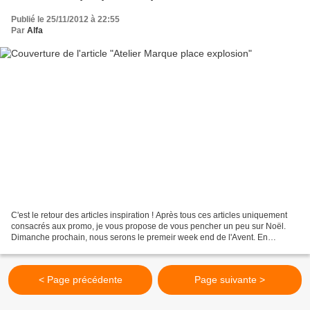
Publié le 25/11/2012 à 22:55
Par
Alfa
C'est le retour des articles inspiration ! Après tous ces articles uniquement
consacrés aux promo, je vous propose de vous pencher un peu sur Noël.
Dimanche prochain, nous serons le premeir week end de l'Avent. En
conséquent, j'ai listé mes recettes de...
< Page précédente
Page suivante >