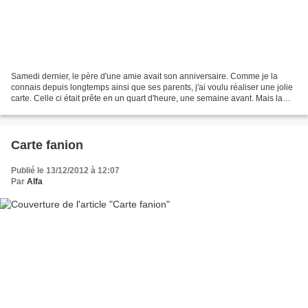
Samedi dernier, le père d'une amie avait son anniversaire. Comme je la
connais depuis longtemps ainsi que ses parents, j'ai voulu réaliser une jolie
carte. Celle ci était prête en un quart d'heure, une semaine avant. Mais la
semaine du 8 décembre, c'était...
Carte fanion
Publié le 13/12/2012 à 12:07
Par
Alfa