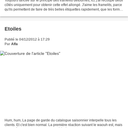
Toujours lancée sur le principe des framelits détournés, ici, j'ai recoupé deux
côtés uniquement pour obtenir cette effet allongé. J'aime les framelits, parce
qu'ils permettent de faire de très belles étiquettes rapidement, que les formes
sont très belles...
Etoiles
Publié le 04/12/2012 à 17:29
Par
Alfa
Hum, hum, La page de garde du catalogue saisonnier interpelle tous les
clients. Et c'est bien normal. La première réaction suivant le waouh est, mais