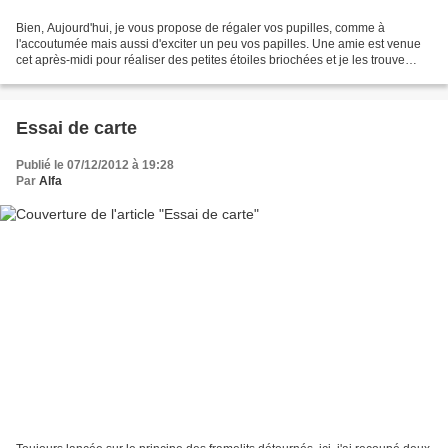
Bien, Aujourd'hui, je vous propose de régaler vos pupilles, comme à
l'accoutumée mais aussi d'exciter un peu vos papilles. Une amie est venue
cet après-midi pour réaliser des petites étoiles briochées et je les trouve
tellement belles, que je ne peux...
Essai de carte
Publié le 07/12/2012 à 19:28
Par
Alfa