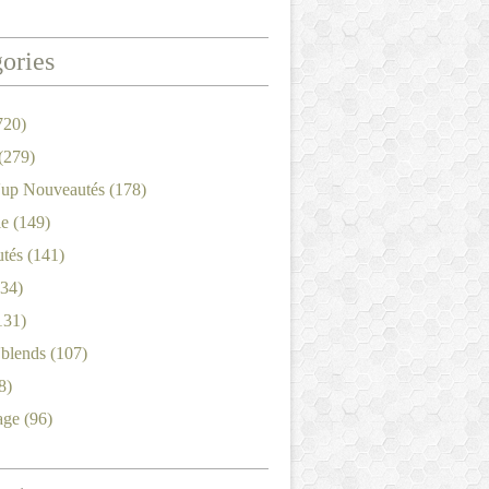
ories
720)
(279)
'up Nouveautés
(178)
le
(149)
tés
(141)
34)
131)
'blends
(107)
8)
age
(96)