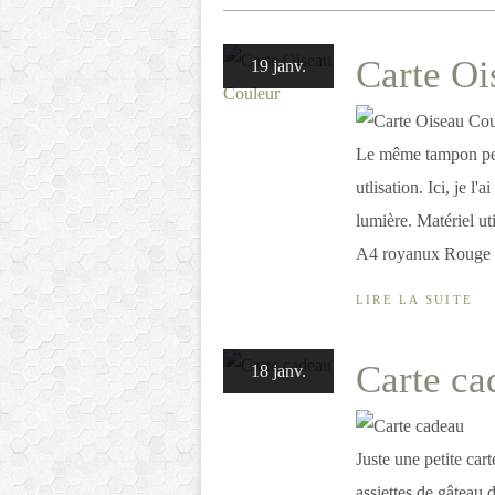
Carte Oi
19 janv.
Le même tampon peut
utlisation. Ici, je l'
lumière. Matériel ut
A4 royanux Rouge C
LIRE LA SUITE
Carte ca
18 janv.
Juste une petite car
assiettes de gâteau 