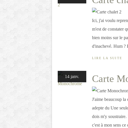
Ici, j'ai voulu repr
m'est de constater qu
bien moins sur le pa
d'inachevé. Hum ? E
LIRE LA SUITE
Carte M
14 janv.
J'aime beaucoup la c
adepte du Une seule 
dois m'y soustraire.
c'est à mon sens ce q