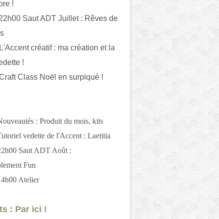
bre !
 22h00 Saut ADT Juillet : Rêves de
es
L'Accent créatif : ma création et la
edette !
 Craft Class Noël en surpiqué !
Nouveautés : Produit du mois, kits
utoriel vedette de l'Accent : Laetitia
 22h00 Saut ADT Août :
blement Fun
14h00 Atelier
s : Par ici !