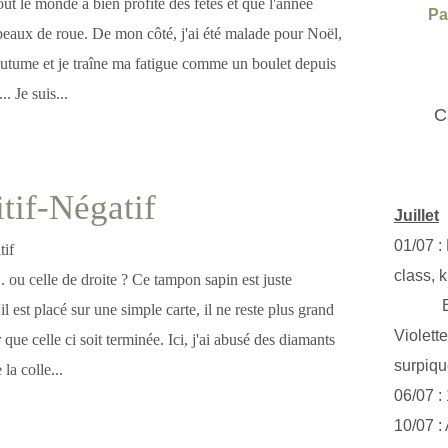
out le monde à bien profité des fêtes et que l'année
Pa
peaux de roue. De mon côté, j'ai été malade pour Noël,
coutume et je traîne ma fatigue comme un boulet depuis
. Je suis...
C
tif-Négatif
Juillet
01/07 :
class, k
. ou celle de droite ? Ce tampon sapin est juste
Exclus
l est placé sur une simple carte, il ne reste plus grand
Violett
que celle ci soit terminée. Ici, j'ai abusé des diamants
surpiq
la colle...
06/07 :
10/07 :