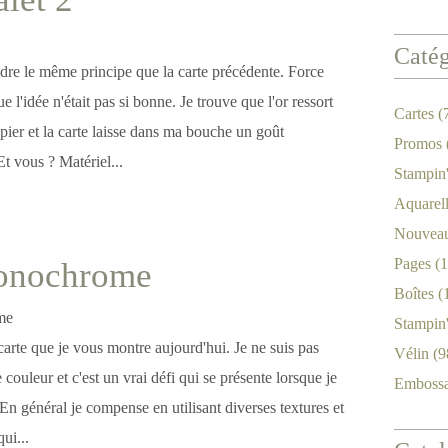
Catég
endre le même principe que la carte précédente. Force
e l'idée n'était pas si bonne. Je trouve que l'or ressort
Cartes
(
pier et la carte laisse dans ma bouche un goût
Promos
t vous ? Matériel...
Stampin
Aquarel
Nouveau
Pages
(1
onochrome
Boîtes
(
Stampin
arte que je vous montre aujourd'hui. Je ne suis pas
Vélin
(9
couleur et c'est un vrai défi qui se présente lorsque je
Emboss
 En général je compense en utilisant diverses textures et
ui...