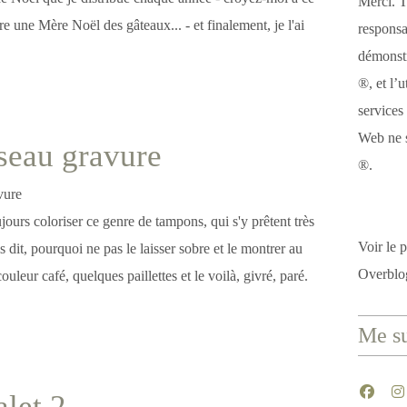
Merci. T
tre une Mère Noël des gâteaux... - et finalement, je l'ai
responsa
démonstr
®, et l’u
services
Web ne s
seau gravure
®.
ujours coloriser ce genre de tampons, qui s'y prêtent très
Voir le p
s dit, pourquoi ne pas le laisser sobre et le montrer au
Overblo
uleur café, quelques paillettes et le voilà, givré, paré.
Me su
alet 2