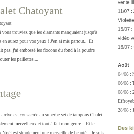
vente li
alet Chatoyant
11/07 :
Violett
15/07 : 
si vous trouviez que les diamants manquaient jusqu'à
vidéo v
s en aurez pour vos yeux ! J'en ai mis partout... Et
16/07 :
t pas, j'ai embossé les flocons du fond à la poudre
uter les paillettes....
Août
04/08 : 
06/08 : T
ntage
08/08 :
Effroya
28/08 : 
i arrive est consacrée au superbe set de tampons Chalet
plement merveilleux et tout à fait mon genre... Et le
Des kit
 Noël est simplement une merveille de beauté... Je suis