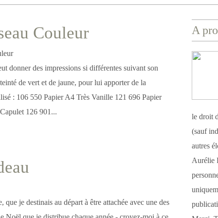
seau Couleur
A pro
 donner des impressions si différentes suivant son
ai teinté de vert et de jaune, pour lui apporter de la
ilisé : 106 550 Papier A4 Très Vanille 121 696 Papier
apulet 126 901...
le droit
(sauf ind
autres é
Aurélie 
deau
personnel
uniqueme
te, que je destinais au départ à être attachée avec une des
publicat
de Noël que je distribue chaque année - croyez-moi à ce