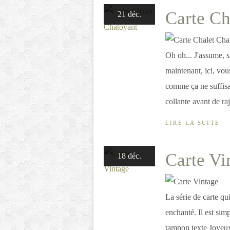
Carte Ch
21 déc.
Oh oh... J'assume, 
maintenant, ici, vou
comme ça ne suffisai
collante avant de rajo
LIRE LA SUITE
Carte Vi
18 déc.
La série de carte qu
enchanté. Il est sim
tampon texte Joyeux