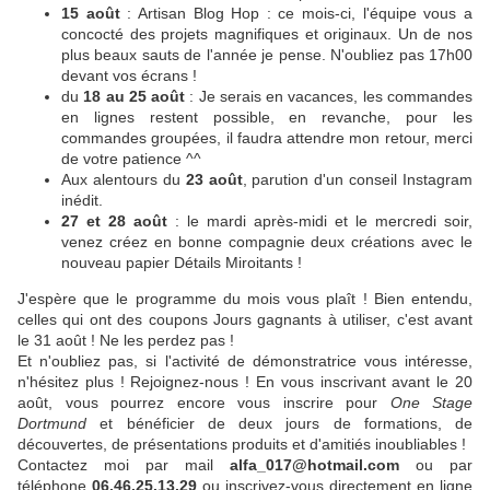
15 août
: Artisan Blog Hop : ce mois-ci, l'équipe vous a
concocté des projets magnifiques et originaux. Un de nos
plus beaux sauts de l'année je pense. N'oubliez pas 17h00
devant vos écrans !
du
18 au 25 août
: Je serais en vacances, les commandes
en lignes restent possible, en revanche, pour les
commandes groupées, il faudra attendre mon retour, merci
de votre patience ^^
Aux alentours du
23 août
, parution d'un conseil Instagram
inédit.
27 et 28 août
: le mardi après-midi et le mercredi soir,
venez créez en bonne compagnie deux créations avec le
nouveau papier Détails Miroitants !
J'espère que le programme du mois vous plaît ! Bien entendu,
celles qui ont des coupons Jours gagnants à utiliser, c'est avant
le 31 août ! Ne les perdez pas !
Et n'oubliez pas, si l'activité de démonstratrice vous intéresse,
n'hésitez plus ! Rejoignez-nous ! En vous inscrivant avant le 20
août, vous pourrez encore vous inscrire pour
One Stage
Dortmund
et bénéficier de deux jours de formations, de
découvertes, de présentations produits et d'amitiés inoubliables !
Contactez moi par mail
alfa_017@hotmail.com
ou par
téléphone
06.46.25.13.29
ou inscrivez-vous directement en ligne